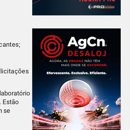
cantes;
olicitações
laboratório
. Estão
m se