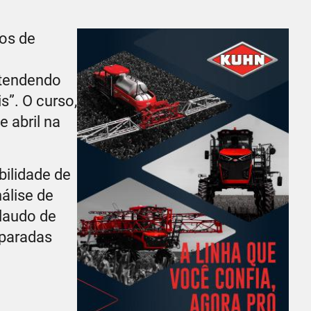
pos de
o
Entendendo
s”. O curso,
e abril na
bilidade de
álise de
laudo de
 paradas