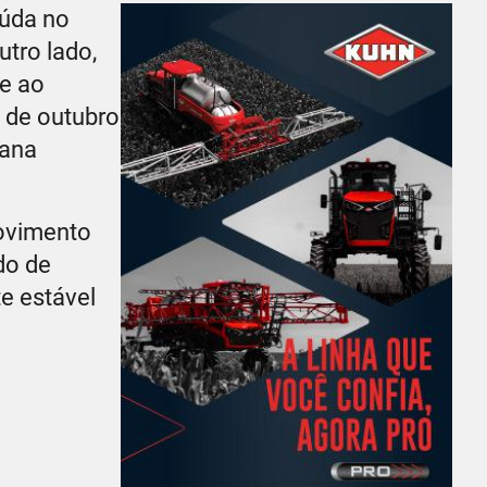
iúda no
utro lado,
e ao
9 de outubro
mana
movimento
do de
e estável