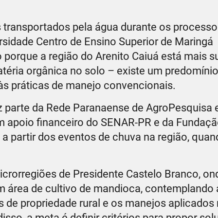
s transportados pela água durante os processo
rsidade Centro de Ensino Superior de Maringá
 porque a região do Arenito Caiuá está mais su
téria orgânica no solo – existe um predomínio
e às práticas de manejo convencionais.
az parte da Rede Paranaense de AgroPesquisa
m apoio financeiro do SENAR-PR e da Fundaç
 a partir dos eventos de chuva na região, qua
crorregiões de Presidente Castelo Branco, on
 em área de cultivo de mandioca, contemplando 
as de propriedade rural e os manejos aplicados
disso, a meta é definir critérios para propor so