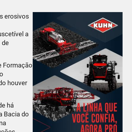
s erosivos
scetível a
 de
 e Formação
ão
ndo houver
de há
a Bacia do
 na
luções