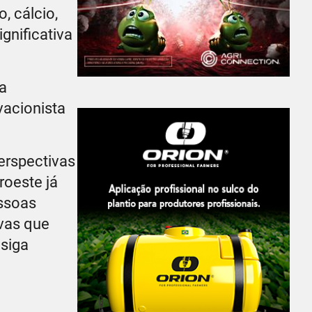
, cálcio,
gnificativa
a
vacionista
erspectivas
roeste já
ssoas
ivas que
nsiga