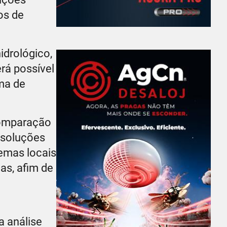
os de
idrológico,
rá possível
ema de
comparação
s soluções
lemas locais
as, afim de
a análise