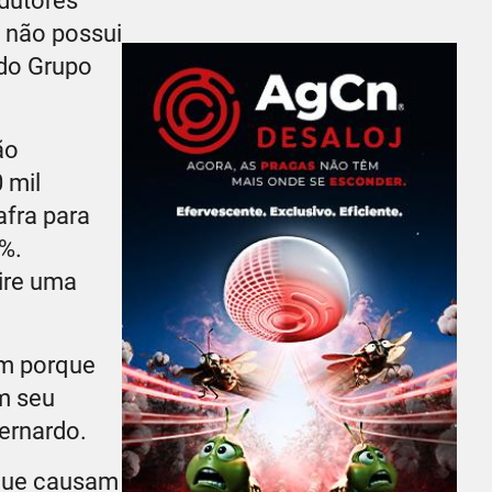
odutores
 não possui
 do Grupo
ão
 mil
afra para
%.
ire uma
ém porque
m seu
Bernardo.
 que causam