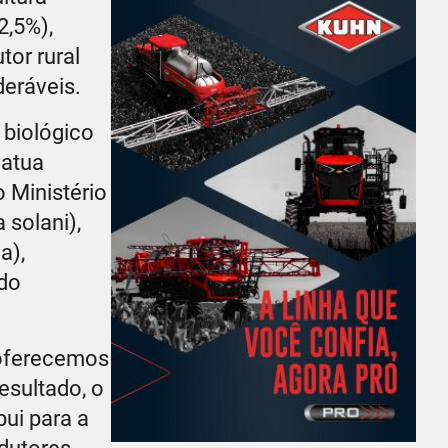
2,5%),
tor rural
deráveis.
 biológico
 atua
 Ministério
 solani),
a),
ado
, oferecemos
esultado, o
ui para a