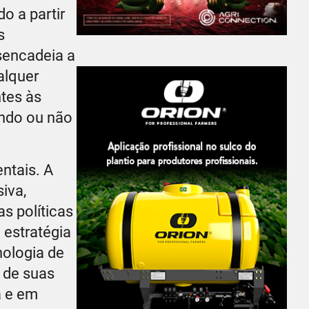
o a partir
s
sencadeia a
alquer
tes às
endo ou não
ntais. A
iva,
s políticas
 estratégia
nologia de
 de suas
a e em