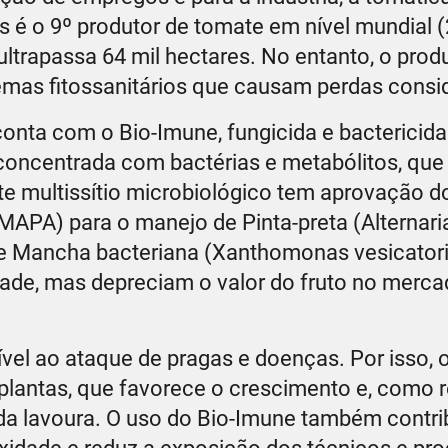
s é o 9º produtor de tomate em nível mundial (
ltrapassa 64 mil hectares. No entanto, o produ
emas fitossanitários que causam perdas consi
conta com o Bio-Imune, fungicida e bactericida
concentrada com bactérias e metabólitos, que
te multissítio microbiológico tem aprovação do
MAPA) para o manejo de Pinta-preta (Alternaria
e Mancha bacteriana (Xanthomonas vesicatori
ade, mas depreciam o valor do fruto no merc
etível ao ataque de pragas e doenças. Por isso
lantas, que favorece o crescimento e, como r
da lavoura. O uso do Bio-Imune também contrib