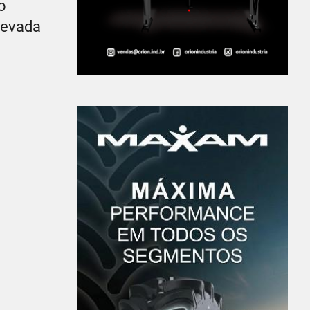
o
levada