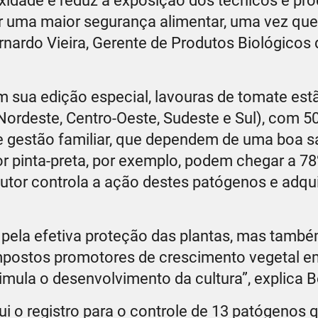
oxidade e reduz a exposição dos técnicos e pr
r uma maior segurança alimentar, uma vez que
rnardo Vieira, Gerente de Produtos Biológicos
 em sua edição especial, lavouras de tomate est
Nordeste, Centro-Oeste, Sudeste e Sul), com 50
e gestão familiar, que dependem de uma boa s
r pinta-preta, por exemplo, podem chegar a 78
dutor controla a ação destes patógenos e adqu
 pela efetiva proteção das plantas, mas tamb
mpostos promotores de crescimento vegetal e
imula o desenvolvimento da cultura”, explica 
ui o registro para o controle de 13 patógenos