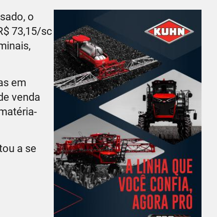
ssado, o
R$ 73,15/sc
minais,
tas em
 de venda
matéria-
tou a se