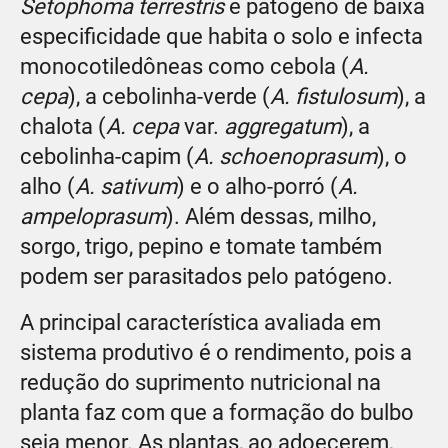
Setophoma terrestris
é patógeno de baixa
especificidade que habita o solo e infecta
monocotiledôneas como cebola (
A.
cepa
), a cebolinha-verde (
A. fistulosum
), a
chalota (
A. cepa
var.
aggregatum
), a
cebolinha-capim (
A. schoenoprasum
), o
alho (
A. sativum
) e o alho-porró (
A.
ampeloprasum
). Além dessas, milho,
sorgo, trigo, pepino e tomate também
podem ser parasitados pelo patógeno.
A principal característica avaliada em
sistema produtivo é o rendimento, pois a
redução do suprimento nutricional na
planta faz com que a formação do bulbo
seja menor. As plantas, ao adoecerem,