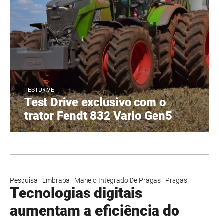
TESTDRIVE
Test Drive exclusivo com o
trator Fendt 832 Vario Gen5
Pesquisa
|
Embrapa
|
Manejo Integrado De Pragas
|
Pragas
Tecnologias digitais
aumentam a eficiência do