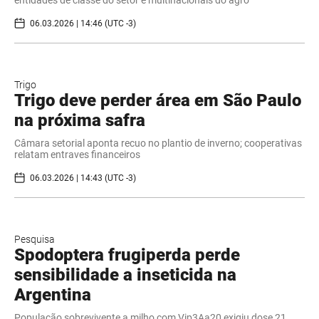
entidades de classe do setor e multinacionais do agro
06.03.2026 | 14:46 (UTC -3)
Trigo
Trigo deve perder área em São Paulo
na próxima safra
Câmara setorial aponta recuo no plantio de inverno; cooperativas
relatam entraves financeiros
06.03.2026 | 14:43 (UTC -3)
Pesquisa
Spodoptera frugiperda perde
sensibilidade a inseticida na
Argentina
População sobrevivente a milho com Vip3Aa20 exigiu dose 21