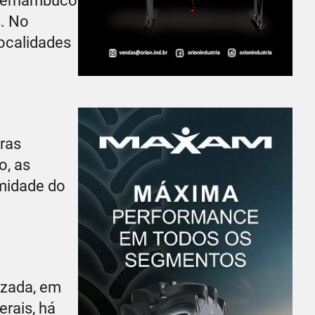
e Pernambuco
. No
localidades
ras
o, as
umidade do
izada, em
erais, há