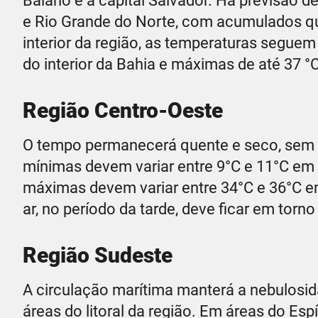
Baiano e a capital Salvador. Há previsão d
e Rio Grande do Norte, com acumulados q
interior da região, as temperaturas segue
do interior da Bahia e máximas de até 37 °
Região Centro-Oeste
O tempo permanecerá quente e seco, sem p
mínimas devem variar entre 9°C e 11°C em 
máximas devem variar entre 34°C e 36°C e
ar, no período da tarde, deve ficar em torn
Região Sudeste
A circulação marítima manterá a nebulosid
áreas do litoral da região. Em áreas do Esp