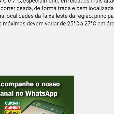
°C e 7°C, especialmente em cidades mais alta
correr geada, de forma fraca e bem localizada
localidades da faixa leste da região, princip
s máximas devem variar de 25°C a 27°C em ár