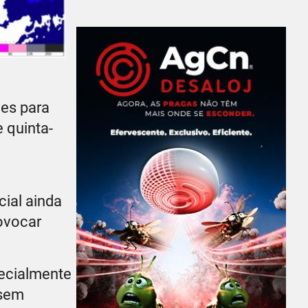
ões para
 quinta-
cial ainda
rovocar
pecialmente
 sem