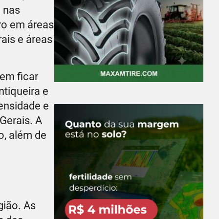
o nas
ro em áreas
rais e áreas
em ficar
tiqueira e
ensidade e
Gerais. A
o, além de
gião. As