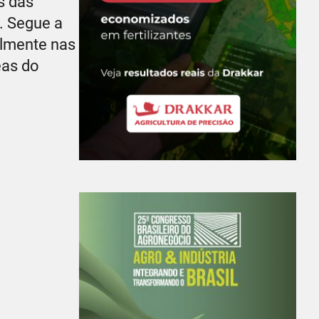
s das
. Segue a
almente nas
eas do