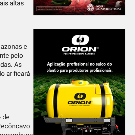
ais altas
mazonas e
nte pelo
adas. As
o ar ficará
o de
 Recôncavo