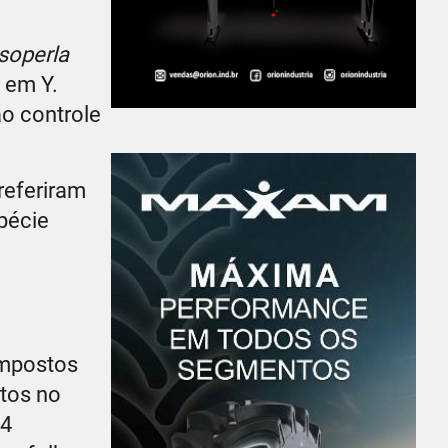
soperla
 em Y.
ao controle
referiram
pécie
ompostos
stos no
24