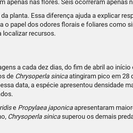
 apenas nas flores. Seis ocorreram apenas n
s da planta. Essa diferença ajuda a explicar re
a o papel dos odores florais e foliares como si
 localizar recursos.
ns a cada dez dias, do fim de abril ao início
os de
Chrysoperla sinica
atingiram pico em 28 d
Nessa data, a espécie apresentou densidade m
ados.
idis
e
Propylaea japonica
apresentaram maior
ho,
Chrysoperla sinica
superou os demais pred