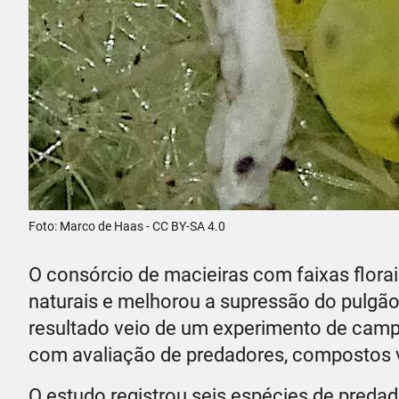
Foto: Marco de Haas - CC BY-SA 4.0
O consórcio de macieiras com faixas flora
naturais e melhorou a supressão do pulgã
resultado veio de um experimento de campo
com avaliação de predadores, compostos vo
O estudo registrou seis espécies de predad