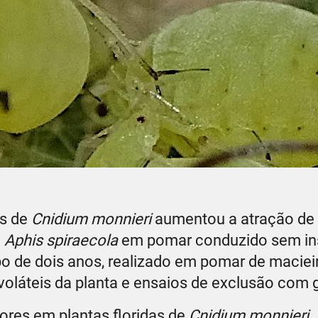
is de
Cnidium monnieri
aumentou a atração de 
o
Aphis spiraecola
em pomar conduzido sem ins
 de dois anos, realizado em pomar de macieir
láteis da planta e ensaios de exclusão com g
ores em plantas floridas de
Cnidium monnieri
.