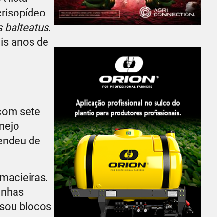
 crisopídeo
 balteatus
.
is anos de
 com sete
nejo
pendeu de
 macieiras.
unhas
sou blocos