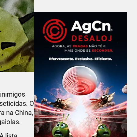
inimigos
eticidas. O
a na China,
aiolas.
 A lista