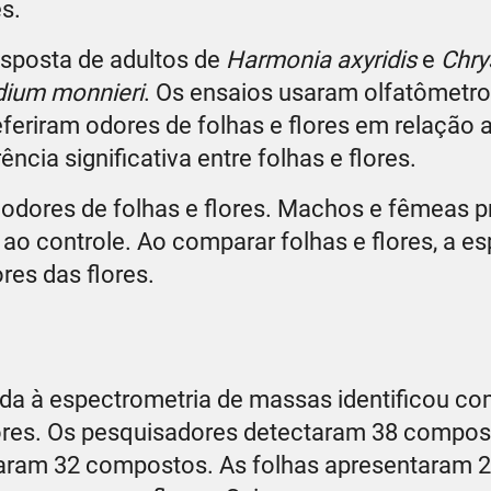
s.
resposta de adultos de
Harmonia axyridis
e
Chry
dium monnieri
. Os ensaios usaram olfatômetro
feriram odores de folhas e flores em relação 
cia significativa entre folhas e flores.
dores de folhas e flores. Machos e fêmeas p
ao controle. Ao comparar folhas e flores, a es
res das flores.
ada à espectrometria de massas identificou c
flores. Os pesquisadores detectaram 38 compo
taram 32 compostos. As folhas apresentaram 