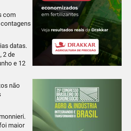
os com
s contagens
ias datas.
, 2 de
unho e 12
tos não
s
monnieri.
foi maior