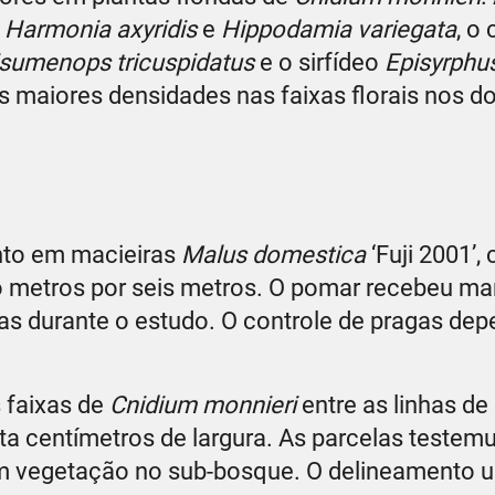
 Harmonia axyridis
e
Hippodamia variegata
, o
sumenops tricuspidatus
e o sirfídeo
Episyrphus
 maiores densidades nas faixas florais nos do
nto em macieiras
Malus domestica
‘Fuji 2001’,
 metros por seis metros. O pomar recebeu ma
as durante o estudo. O controle de pragas de
 faixas de
Cnidium monnieri
entre as linhas de
nta centímetros de largura. As parcelas testem
 vegetação no sub-bosque. O delineamento u