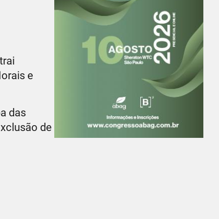
trai
orais e
pa das
exclusão de