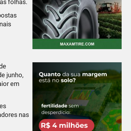
as folhas.
spostas
nais
 de
e junho,
aior em
es
adores nas