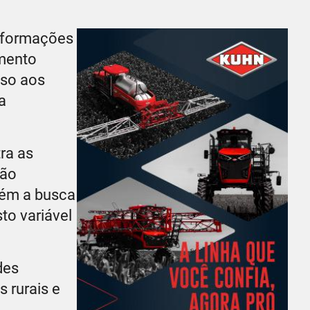
informações
imento
sso aos
a
ra as
são
bém a busca
to variável
des
 rurais e