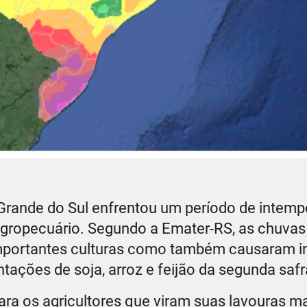
io Grande do Sul enfrentou um período de intemp
 agropecuário. Segundo a Emater-RS, as chuva
importantes culturas como também causaram 
tações de soja, arroz e feijão da segunda safr
para os agricultores que viram suas lavouras m