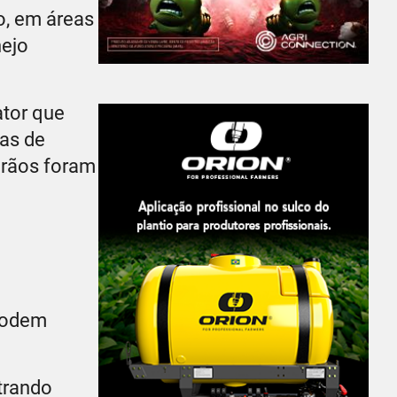
o, em áreas
nejo
ator que
ras de
grãos foram
 podem
trando