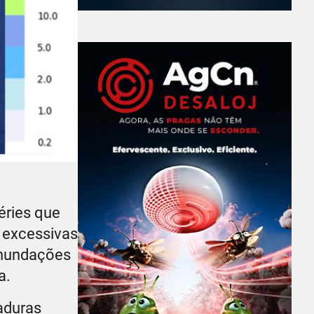
éries que
s excessivas
inundações
a.
aduras