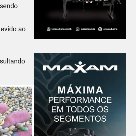
 sendo
devido ao
esultando