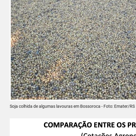
Soja colhida de algumas lavouras em Bossoroca - Foto: Emater/RS