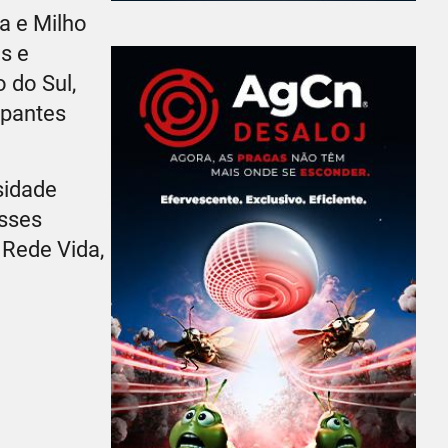
a e Milho
s e
 do Sul,
ipantes
sidade
esses
Rede Vida,