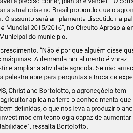
l é preciso colher, plantar e vender”. O cons
sar a atual crise no Brasil propondo que o agr
r. O assunto será amplamente discutido na pal
 e Mundial 2015/2016”, no Circuito Aprosoja em
Municipal do município.
o crescimento. “Não é por que alguém disse qu
 as máquinas. A demanda por alimento é voraz –
r e ampliar a atividade agrícola. Se não arrisc
a palestra abre para perguntas e troca de expe
, Christiano Bortolotto, o agronegócio tem
 agricultor aplica na terra o conhecimento qu
m definidas, o que nos leva a produzir o ano 
 investimos em tecnologia capaz de aumentar
bilidade”, ressalta Bortolotto.