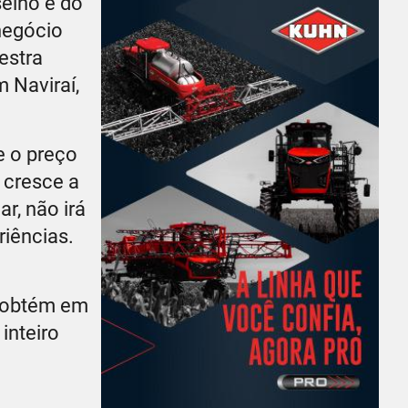
elho é do
onegócio
estra
 Naviraí,
e o preço
 cresce a
ar, não irá
riências.
e obtém em
inteiro