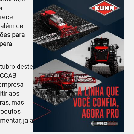
r
erece
 além de
hões para
spera
tubro deste
a CCAB
a empresa
tir aos
ras, mas
rodutos
mentar, já a