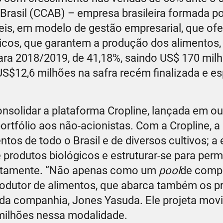
Brasil (CCAB) – empresa brasileira formada po
xteis, em modelo de gestão empresarial, que of
icos, que garantem a produção dos alimentos,
ra 2018/2019, de 41,18%, saindo US$ 170 mil
S$12,6 milhões na safra recém finalizada e e
solidar a plataforma Cropline, lançada em ou
ortfólio aos não-acionistas. Com a Cropline, 
tos de todo o Brasil e de diversos cultivos; 
rodutos biológicos e estruturar-se para permi
untamente. “Não apenas como um
pool
de comp
rodutor de alimentos, que abarca também os p
 da companhia, Jones Yasuda. Ele projeta movi
 milhões nessa modalidade.