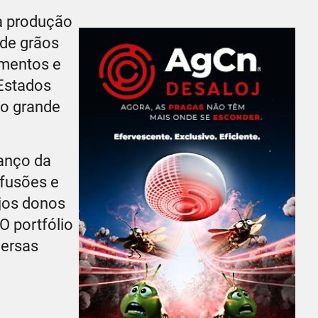
a produção
 de grãos
imentos e
 Estados
 o grande
anço da
 fusões e
jos donos
O portfólio
versas