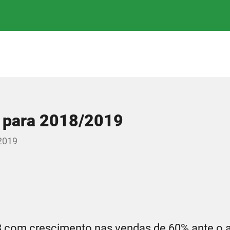
 para 2018/2019
2019
 com crescimento nas vendas de 60% ante o an