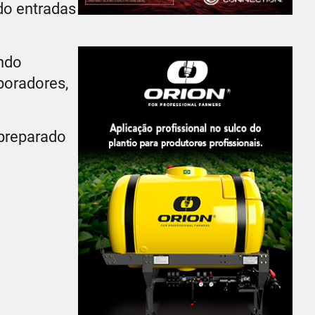
ndo entradas
ndo
boradores,
 preparado