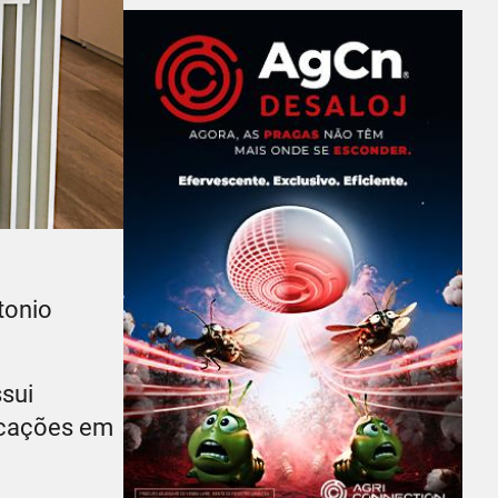
tonio
sui
ficações em