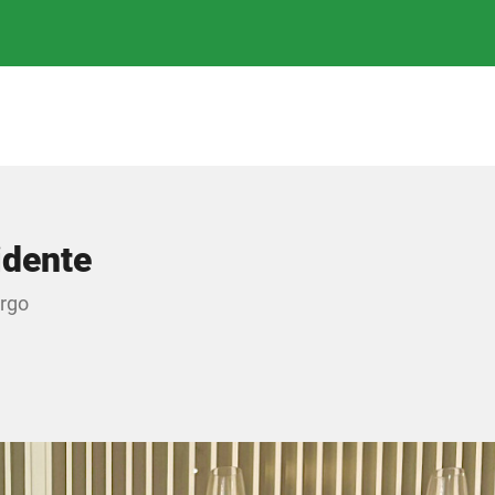
idente
argo