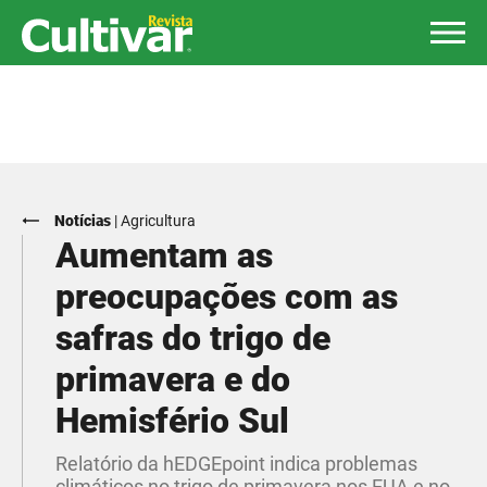
Notícias
|
Agricultura
Aumentam as
preocupações com as
safras do trigo de
primavera e do
Hemisfério Sul
Relatório da hEDGEpoint indica problemas
climáticos no trigo de primavera nos EUA e no