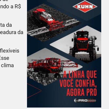
ando a R$
ta da
meadura da
lexíveis
Esse
 clima