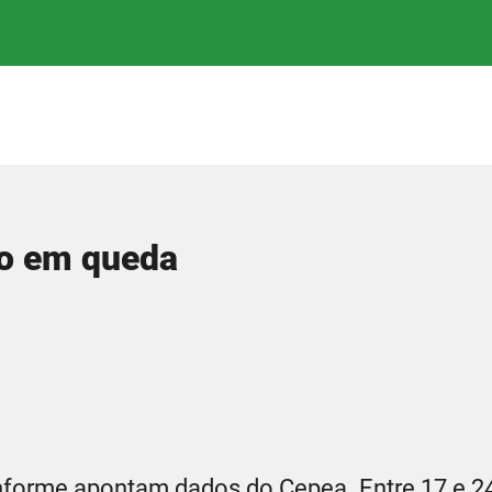
ão em queda
nforme apontam dados do Cepea. Entre 17 e 2