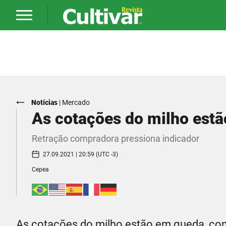
Notícias
|
Mercado
As cotações do milho est
Retração compradora pressiona indicador
27.09.2021 | 20:59 (UTC -3)
Cepea
As cotações do milho estão em queda, co