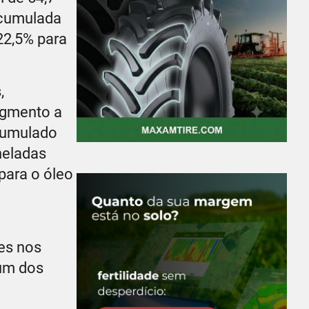
acumulada
22,5% para
,
egmento a
acumulado
neladas
para o óleo
es nos
 um dos