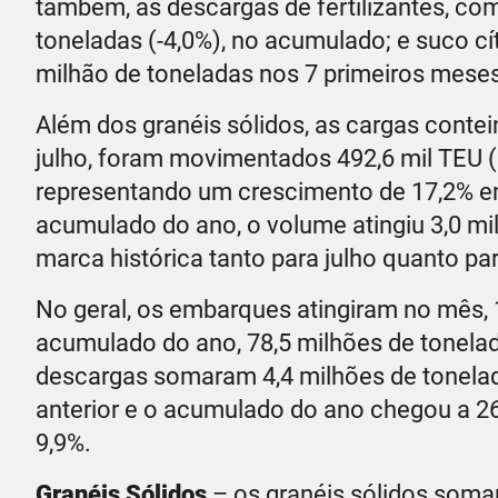
também, as descargas de fertilizantes, com
toneladas (-4,0%), no acumulado; e suco cít
milhão de toneladas nos 7 primeiros meses
Além dos granéis sólidos, as cargas cont
julho, foram movimentados 492,6 mil TEU (
representando um crescimento de 17,2% 
acumulado do ano, o volume atingiu 3,0 mi
marca histórica tanto para julho quanto p
No geral, os embarques atingiram no mês, 
acumulado do ano, 78,5 milhões de tonela
descargas somaram 4,4 milhões de tonelad
anterior e o acumulado do ano chegou a 2
9,9%.
Granéis Sólidos
– os granéis sólidos somar