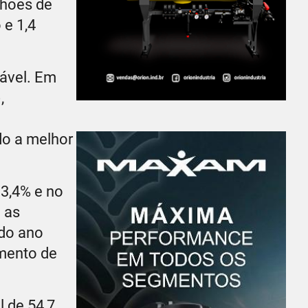
lhões de
 e 1,4
ável. Em
,
do a melhor
 3,4% e no
 as
 do ano
imento de
 de 54,7