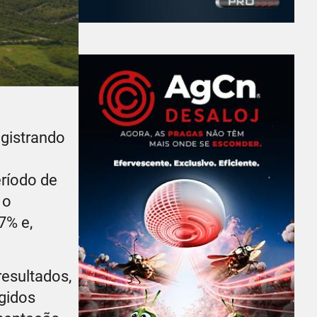
egistrando
ríodo de
 o
7% e,
esultados,
gidos