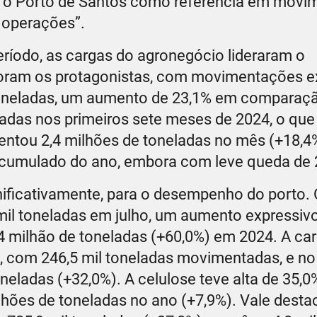
o Porto de Santos como referência em movi
 operações”.
ríodo, as cargas do agronegócio lideraram o
foram os protagonistas, com movimentações e
e toneladas, um aumento de 23,1% em comparaç
ladas nos primeiros sete meses de 2024, o que
entou 2,4 milhões de toneladas no mês (+18,4%
 acumulado do ano, embora com leve queda de 
nificativamente, para o desempenho do porto. 
il toneladas em julho, um aumento expressiv
4 milhão de toneladas (+60,0%) em 2024. A ca
, com 246,5 mil toneladas movimentadas, e no
eladas (+32,0%). A celulose teve alta de 35,0%
hões de toneladas no ano (+7,9%). Vale destac