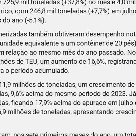
 725,9 mil toneladas (+37,8%) no mês e 4,0 mi
rico, com 246,8 mil toneladas (+7,7%) em julho
 do ano (-5,1%).
einerizadas também obtiveram desempenho not
unidade equivalente a um contêiner de 20 pés)
em relação ao mesmo mês do ano passado. No
lhões de TEU, um aumento de 16,6%, registran
ara o período acumulado.
11,9 milhões de toneladas, um crescimento de
das, 9,6% acima do mesmo período de 2023. Já
as, ficando 17,9% acima do apurado em julho
6,9 milhões de toneladas, apresentando cresc
am, nos sete primeiros meses do ano, um total