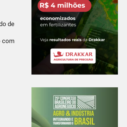
do de
o com