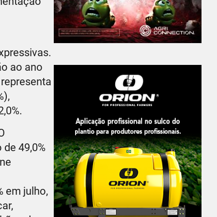
mentação
xpressivas.
ão ao ano
 representa
),
2,0%.
O
o de 49,0%
rne
 em julho,
ar,