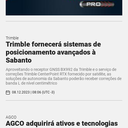
Trimble
Trimble fornecerá sistemas de
posicionamento avançados à
Sabanto
Aproveitando o receptor GNSS BX992 da Trimble e o serviço de
correções Trimble CenterPoint RTX fornecido por satélite, as
soluções de autonomia da Sabanto poderão receber correções de
banda L de nível centimétrico
08.12.2023 | 08:06 (UTC -3)
AGCO
AGCO adquirirá ativos e tecnologias