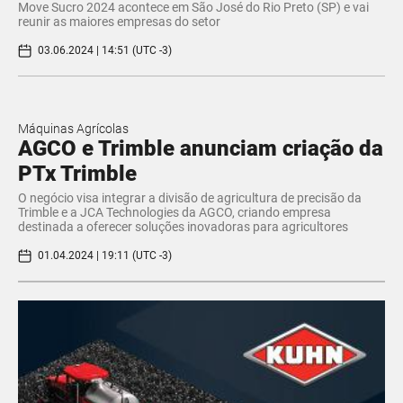
Move Sucro 2024 acontece em São José do Rio Preto (SP) e vai
reunir as maiores empresas do setor
03.06.2024 | 14:51 (UTC -3)
Máquinas Agrícolas
AGCO e Trimble anunciam criação da
PTx Trimble
O negócio visa integrar a divisão de agricultura de precisão da
Trimble e a JCA Technologies da AGCO, criando empresa
destinada a oferecer soluções inovadoras para agricultores
01.04.2024 | 19:11 (UTC -3)