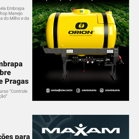
pela Embrapa
shop Manejo
a do Milho e da
mbrapa
obre
de Pragas
curso “Controle
ção”
ções para