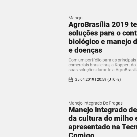
Manejo
AgroBrasília 2019 te
soluções para o cont
biológico e manejo 
e doenças
Com um portfólio para as principais
comerciais brasileiras, a Koppert do
suas soluções durante a AgroBrasíl
25.04.2019 | 20:59 (UTC -3)
Manejo Integrado De Pragas
Manejo Integrado d
da cultura do milho 
apresentado na Tec
Comigo