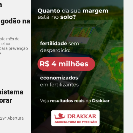
a
lgodão na
ste mês de
melhor
para prevenção
o
sistema
orar
 29ª Abertura