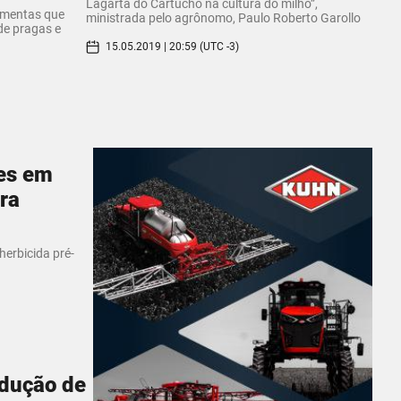
Lagarta do Cartucho na cultura do milho”,
ramentas que
ministrada pelo agrônomo, Paulo Roberto Garollo
de pragas e
15.05.2019 | 20:59 (UTC -3)
es em
ra
erbicida pré-
odução de