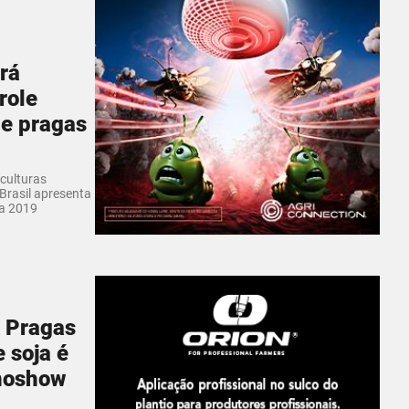
rá
role
de pragas
 culturas
 Brasil apresenta
ia 2019
e Pragas
e soja é
noshow