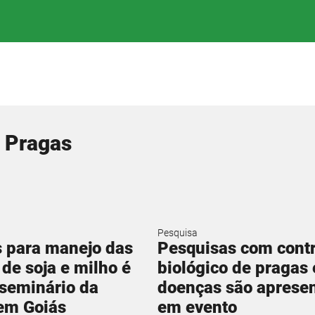
e Pragas
Pesquisa
 para manejo das
Pesquisas com contr
 de soja e milho é
biológico de pragas 
seminário da
doenças são aprese
em Goiás
em evento