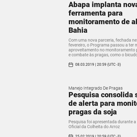
Abapa implanta nov
ferramenta para
monitoramento de a
Bahia
Com uma nova parceria, fechada ne
fevereiro, o Programa passou a ter 
aproveitamento no monitoramento 
e combate às pragas, como o bicud
08.03.2019 | 20:59 (UTC -3)
Manejo Integrado De Pragas
Pesquisa consolida 
de alerta para monit
pragas da soja
Pesquisa foi apresentada durante a
Oficial da Colheita do Arroz
25.02.2019 | 20:59 (UTC -3)