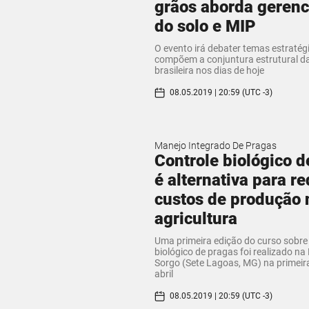
grãos aborda geren
do solo e MIP
O evento irá debater temas estratég
compõem a conjuntura estrutural da
brasileira nos dias de hoje
08.05.2019 | 20:59 (UTC -3)
Manejo Integrado De Pragas
Controle biológico d
é alternativa para re
custos de produção 
agricultura
​Uma primeira edição do curso sobre
biológico de pragas foi realizado n
Sorgo (Sete Lagoas, MG) na primeir
abril
08.05.2019 | 20:59 (UTC -3)