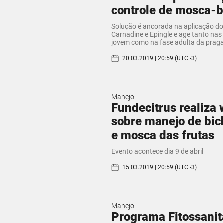
controle de mosca-
Solução é ancorada na aplicação dos
Carnadine e Epingle e age tanto nas
jovem como na fase adulta da prag
20.03.2019 | 20:59 (UTC -3)
Manejo
Fundecitrus realiza
sobre manejo de bic
e mosca das frutas
Evento acontece dia 9 de abril
15.03.2019 | 20:59 (UTC -3)
Manejo
Programa Fitossanit