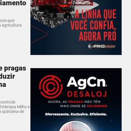
ciamento
icos que
 agricultura
e pragas
duzir
na
 controle
a Embrapa Milho e
a quinzena de