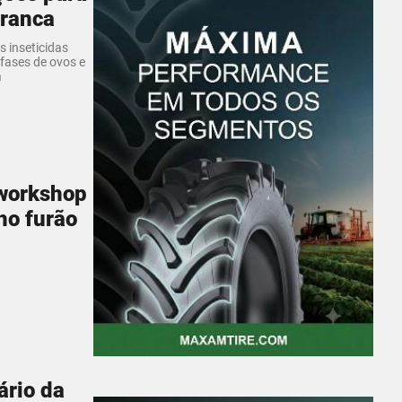
branca
 inseticidas
 fases de ovos e
a
 workshop
ho furão
ário da