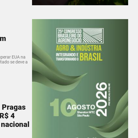
ém
superar EUA na
ltado se deve a
e Pragas
 R$ 4
 nacional