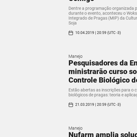
​Dentre a programação organizada 
durante o evento, aconteceu o Wok
Integrado de Pragas (MIP) da Cultur
Soja
10.04.2019 | 20:59 (UTC -3)
Manejo
Pesquisadores da E
ministrarão curso s
Controle Biológico 
​Estão abertas as inscrições para o 
biológicos de pragas: teoria e aplica
21.03.2019 | 20:59 (UTC -3)
Manejo
Nufarm amplia solu