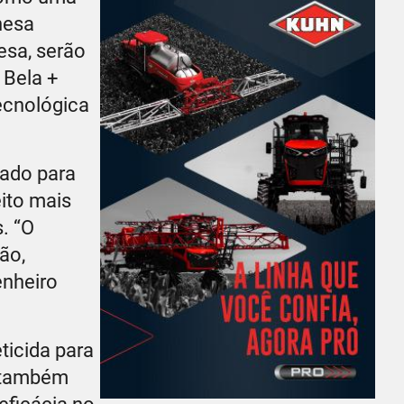
nesa
esa, serão
 Bela +
ecnológica
iado para
eito mais
. “O
ão,
enheiro
ticida para
, também