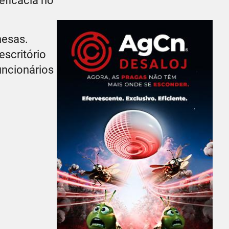
eficácia no
nesas.
scritório
uncionários