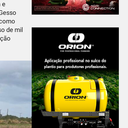
 e
 Gesso
s como
so de mil
ação