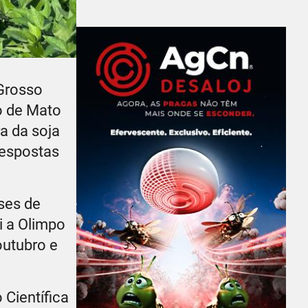
 Grosso
o de Mato
a da soja
respostas
ses de
i a Olimpo
outubro e
Científica