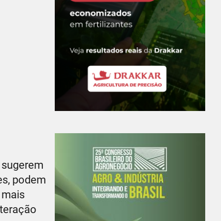
s sugerem
ses, podem
s mais
nteração