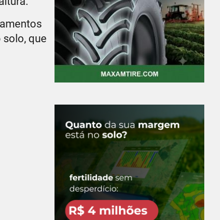
ltura.
atamentos
 solo, que