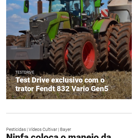
TESTDRIVE
Test Drive exclusivo com o
trator Fendt 832 Vario Gen5
Pesticidas
|
Vídeos Cultivar
|
Bayer
Ninfa coloca o manejo da