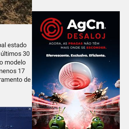
pal estado
 últimos 30
do modelo
 menos 17
oramento de