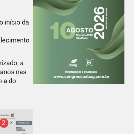
o início da
elecimento
rizado, a
 anos nas
o a do