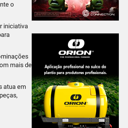
ante o
 iniciativa
para
nominações
 com mais de
s atua em
 peças,