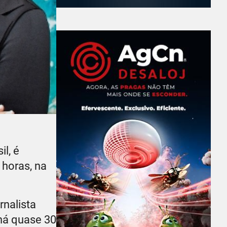
l, é
 horas, na
rnalista
 há quase 30