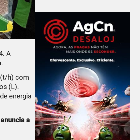
4. A
.
 (t/h) com
os (L).
 de energia
 anuncia a