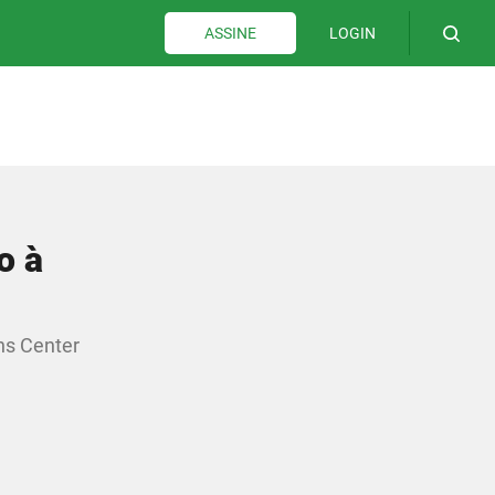
LOGIN
ASSINE
o à
ns Center