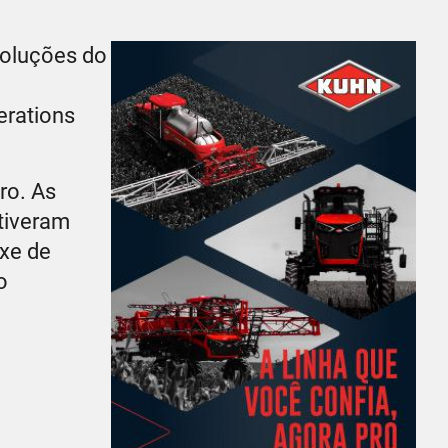
soluções do
erations
ro. As
tiveram
ixe de
o