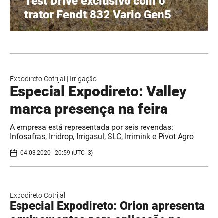
Test Drive exclusivo com o
trator Fendt 832 Vario Gen5
Expodireto Cotrijal
|
Irrigação
Especial Expodireto: Valley
marca presença na feira
A empresa está representada por seis revendas:
Infosafras, Irridrop, Irrigasul, SLC, Irrimink e Pivot Agro
04.03.2020 | 20:59 (UTC -3)
Expodireto Cotrijal
Especial Expodireto: Orion apresenta