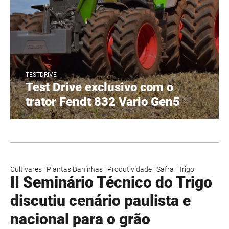
TESTDRIVE
Test Drive exclusivo com o
trator Fendt 832 Vario Gen5
Cultivares
|
Plantas Daninhas
|
Produtividade
|
Safra
|
Trigo
II Seminário Técnico do Trigo
discutiu cenário paulista e
nacional para o grão