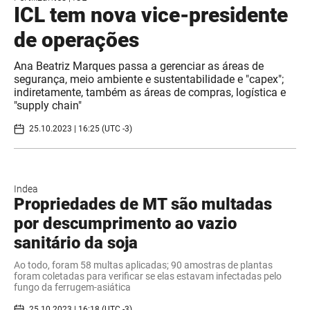
ICL tem nova vice-presidente
de operações
Ana Beatriz Marques passa a gerenciar as áreas de
segurança, meio ambiente e sustentabilidade e "capex";
indiretamente, também as áreas de compras, logística e
"supply chain"
25.10.2023 | 16:25 (UTC -3)
Indea
Propriedades de MT são multadas
por descumprimento ao vazio
sanitário da soja
Ao todo, foram 58 multas aplicadas; 90 amostras de plantas
foram coletadas para verificar se elas estavam infectadas pelo
fungo da ferrugem-asiática
25.10.2023 | 16:18 (UTC -3)