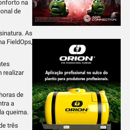
onforto na
ional de
sinatura. As
a FieldOps,
ntes
 realizar
 horas de
tra a
da queima.
de três