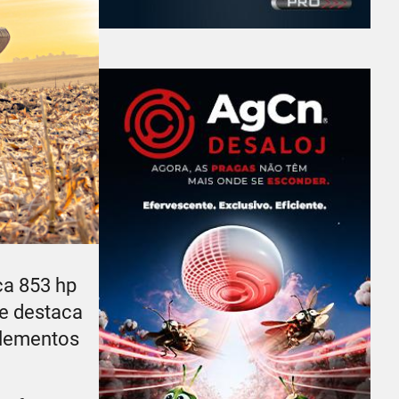
ça 853 hp
te destaca
plementos