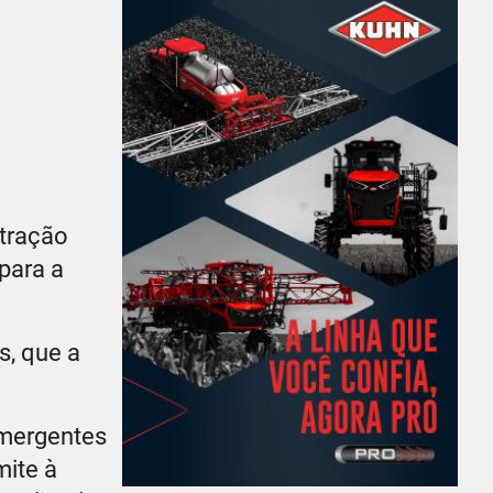
tração
para a
s, que a
emergentes
mite à