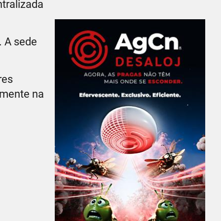
tralizada
. A sede
res
amente na