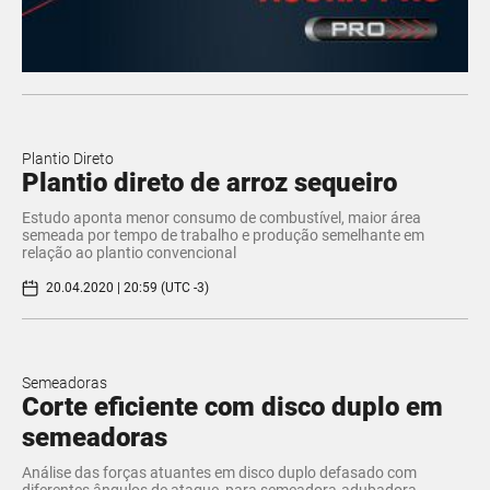
Plantio Direto
Plantio direto de arroz sequeiro
Estudo aponta menor consumo de combustível, maior área
semeada por tempo de trabalho e produção semelhante em
relação ao plantio convencional
20.04.2020 | 20:59 (UTC -3)
Semeadoras
Corte eficiente com disco duplo em
semeadoras
​Análise das forças atuantes em disco duplo defasado com
diferentes ângulos de ataque, para semeadora-adubadora,