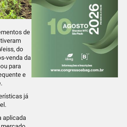
lementos de
stiveram
Weiss, do
ós-venda da
zou para
equente e
.
rísticas já
el.
a aplicada
o mercado