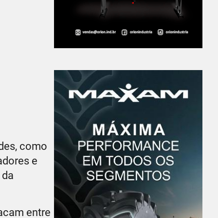
ades, como
adores e
 da
tacam entre