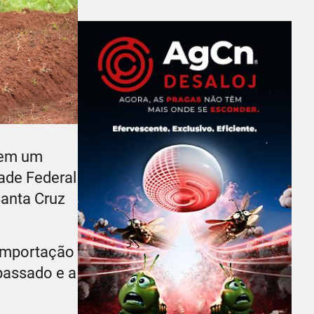
 em um
ade Federal
anta Cruz
 importação
 passado e a