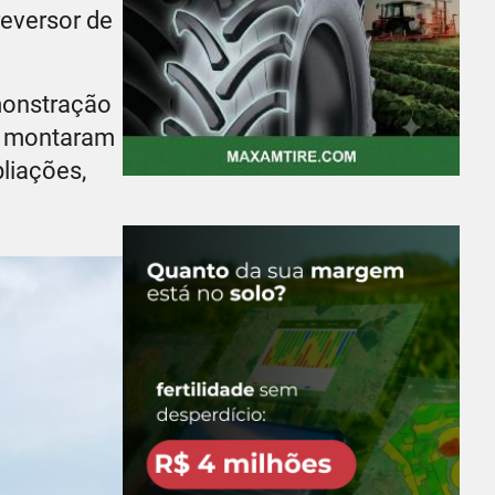
reversor de
monstração
ue montaram
liações,