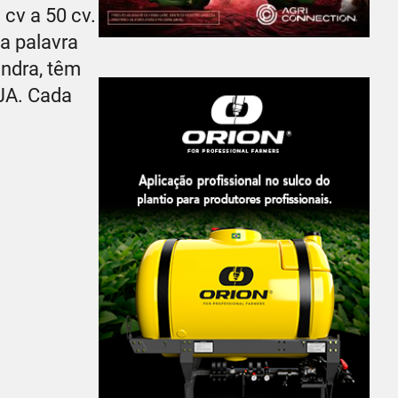
cv a 50 cv.
da palavra
indra, têm
JA. Cada