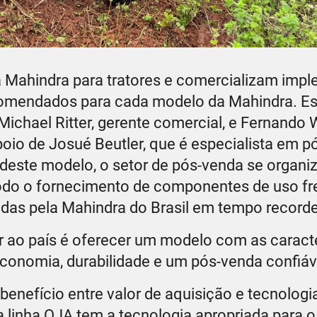
a Mahindra para tratores e comercializam imp
ecomendados para cada modelo da Mahindra. E
ichael Ritter, gerente comercial, e Fernando 
poio de Josué Beutler, que é especialista em p
deste modelo, o setor de pós-venda se organi
odo o fornecimento de componentes de uso fr
idas pela Mahindra do Brasil em tempo recorde
r ao país é oferecer um modelo com as caracte
conomia, durabilidade e um pós-venda confiáv
enefício entre valor de aquisição e tecnologi
 linha OJA tem a tecnologia apropriada para 