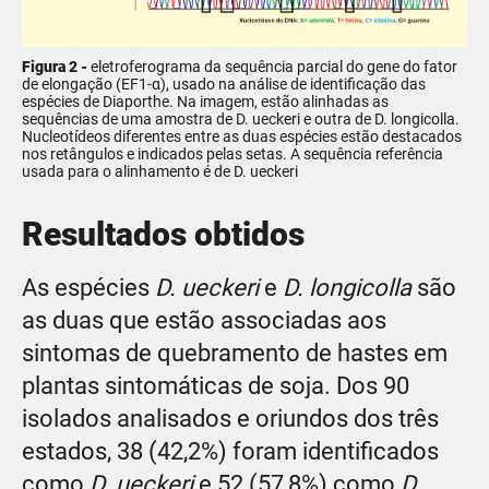
Figura 2 -
eletroferograma da sequência parcial do gene do fator
de elongação (EF1-α), usado na análise de identificação das
espécies de Diaporthe. Na imagem, estão alinhadas as
sequências de uma amostra de D. ueckeri e outra de D. longicolla.
Nucleotídeos diferentes entre as duas espécies estão destacados
nos retângulos e indicados pelas setas. A sequência referência
usada para o alinhamento é de D. ueckeri
Resultados obtidos
As espécies
D. ueckeri
e
D. longicolla
são
as duas que estão associadas aos
sintomas de quebramento de hastes em
plantas sintomáticas de soja. Dos 90
isolados analisados e oriundos dos três
estados, 38 (42,2%) foram identificados
como
D. ueckeri
e 52 (57,8%) como
D.