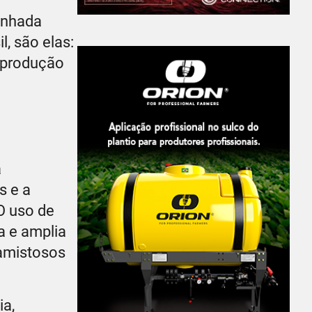
enhada
l, são elas:
a produção
a
s e a
O uso de
a e amplia
 amistosos
ia,