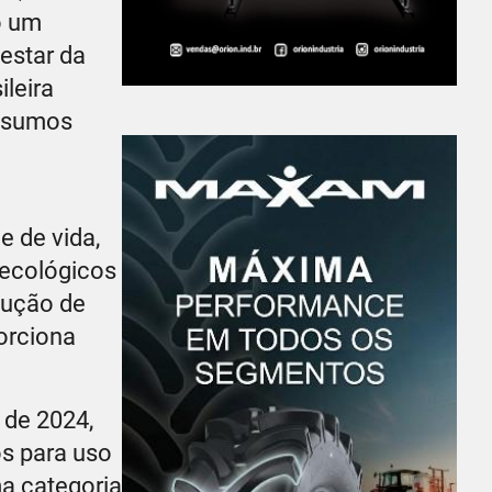
o um
estar da
leira
insumos
 de vida,
 ecológicos
edução de
orciona
 de 2024,
s para uso
ma categoria