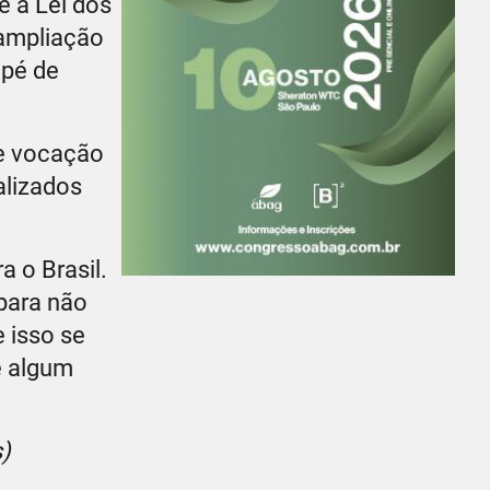
e a Lei dos
 ampliação
ipé de
te vocação
alizados
a o Brasil.
para não
e isso se
e algum
s)