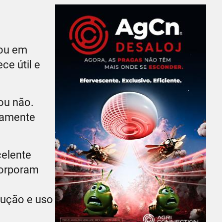
çou em
ce útil e
ou não.
ramente
celente
corporam
dução e uso