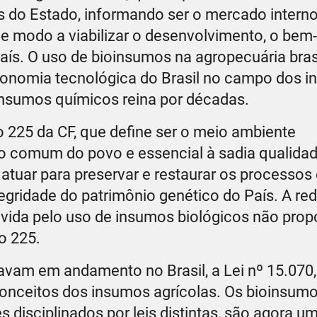
os do Estado, informando ser o mercado intern
de modo a viabilizar o desenvolvimento, o bem-
ís. O uso de bioinsumos na agropecuária brasi
tonomia tecnológica do Brasil no campo dos 
insumos químicos reina por décadas.
o 225 da CF, que define ser o meio ambiente
 comum do povo e essencial à sadia qualidade
tuar para preservar e restaurar os processos
ntegridade do patrimônio genético do País. A r
ovida pelo uso de insumos biológicos não prop
o 225.
vam em andamento no Brasil, a Lei nº 15.070,
nceitos dos insumos agrícolas. Os bioinsumo
tes disciplinados por leis distintas, são agora u