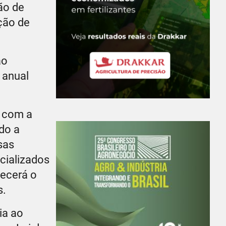
ão de
ção de
ao
 anual
á com a
do a
sas
cializados
lecerá o
s.
ia ao