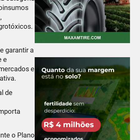
ioinsumos
,
grotóxicos.
e garantir a
e e
á mercados e
ativa.
l de
importa
nte o Plano