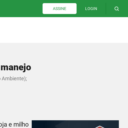
LOGIN
ASSINE
o manejo
o Ambiente);
oja e milho