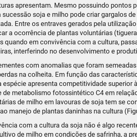
lturas apresentam. Mesmo possuindo pontos po
a sucessão soja e milho pode criar gargalos d
da. Entre os entraves gerados pela utilização
r a ocorrência de plantas voluntárias (tiguera
as quando em convivência com a cultura, pass
as, interferindo no desenvolvimento e produt
 sementes com anomalias que foram semeadas
 perdas na colheita. Em função das característi
a espécie apresenta competitividade superior à
e de metabolismo fotossintético C4 em relaçã
tárias de milho em lavouras de soja tem se con
o manejo de plantas daninhas na cultura (Figu
vência com a cultura da soja não é algo recent
ultivo de milho em condições de safrinha, a p