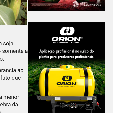
 soja,
o somente a
o.
erância ao
 fato que
 a menor
uebra da
à