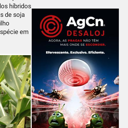
os híbridos
s de soja
ilho
espécie em