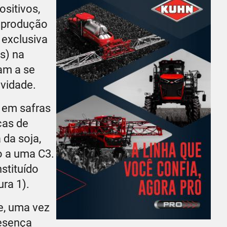
sitivos,
e produção
 exclusiva
s) na
am a se
ividade.
 em safras
cas de
 da soja,
o a uma C3.
stituído
ra 1).
e, uma vez
resença