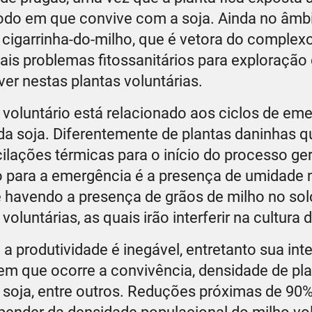
íodo em que convive com a soja. Ainda no âmb
 cigarrinha-do-milho, que é vetora do complex
is problemas fitossanitários para exploração
ver nestas plantas voluntárias.
o voluntário está relacionado aos ciclos de em
 da soja. Diferentemente de plantas daninhas q
cilações térmicas para o início do processo ge
ulo para a emergência é a presença de umidade 
 havendo a presença de grãos de milho no sol
luntárias, as quais irão interferir na cultura d
 a produtividade é inegável, entretanto sua in
em que ocorre a convivência, densidade de pla
a soja, entre outros. Reduções próximas de 90