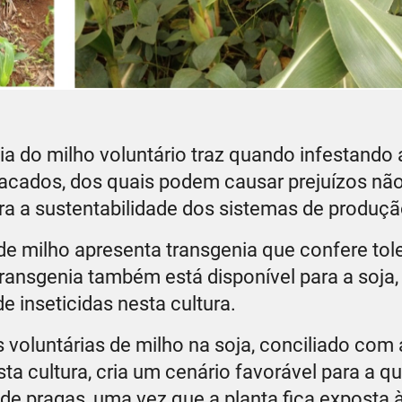
a do milho voluntário traz quando infestando a
acados, dos quais podem causar prejuízos nã
a a sustentabilidade dos sistemas de produçã
de milho apresenta transgenia que confere tol
ransgenia também está disponível para a soja,
 inseticidas nesta cultura.
 voluntárias de milho na soja, conciliado com
ta cultura, cria um cenário favorável para a q
 de pragas, uma vez que a planta fica exposta 