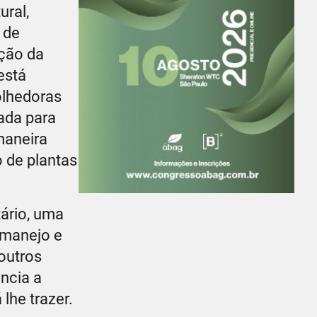
ural,
 de
ução da
está
olhedoras
ada para
maneira
o de plantas
ário, uma
o manejo e
outros
ância a
lhe trazer.