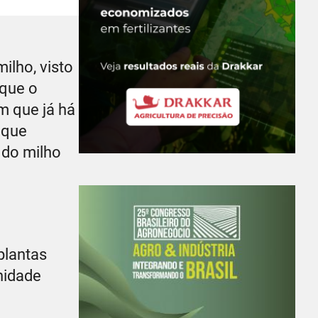
ilho, visto
 que o
m que já há
 que
 do milho
plantas
nidade