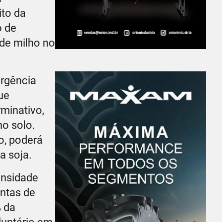
ito da
o de
 de milho no
ergência
ue
rminativo,
no solo.
o, poderá
a soja.
tensidade
ntas de
% da