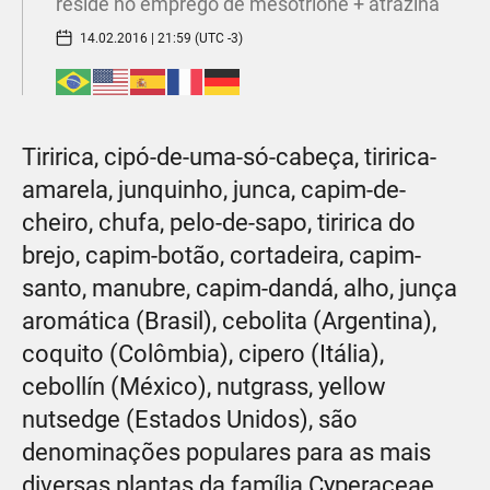
reside no emprego de mesotrione + atrazina
14.02.2016 | 21:59 (UTC -3)
Tiririca, cipó-de-uma-só-cabeça, tiririca-
amarela, junquinho, junca, capim-de-
cheiro, chufa, pelo-de-sapo, tiririca do
brejo, capim-botão, cortadeira, capim-
santo, manubre, capim-dandá, alho, junça
aromática (Brasil), cebolita (Argentina),
coquito (Colômbia), cipero (Itália),
cebollín (México), nutgrass, yellow
nutsedge (Estados Unidos), são
denominações populares para as mais
diversas plantas da família Cyperaceae,