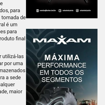
de
dos, para
na tomada de
ral é um
ões para
oduto final
utilizá-las
ar por uma
armazenados
ra a sede
ualquer
dade, maior