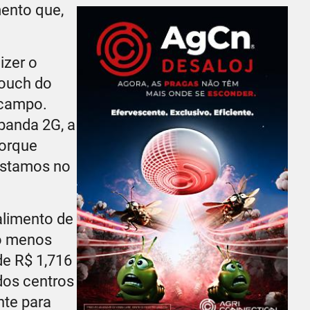
mento que,
izer o
touch do
 campo.
 banda 2G, a
porque
estamos no
alimento de
lo menos
de R$ 1,716
dos centros
nte para