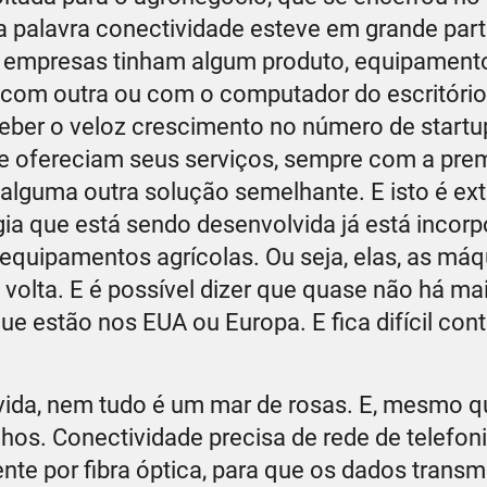
a palavra conectividade esteve em grande par
 empresas tinham algum produto, equipamento,
 com outra ou com o computador do escritór
eber o veloz crescimento no número de startu
e ofereciam seus serviços, sempre com a pre
u alguma outra solução semelhante. E isto é ext
gia que está sendo desenvolvida já está incor
quipamentos agrícolas. Ou seja, elas, as máqu
 volta. E é possível dizer que quase não há ma
ue estão nos EUA ou Europa. E fica difícil cont
vida, nem tudo é um mar de rosas. E, mesmo q
hos. Conectividade precisa de rede de telefon
ente por fibra óptica, para que os dados transm