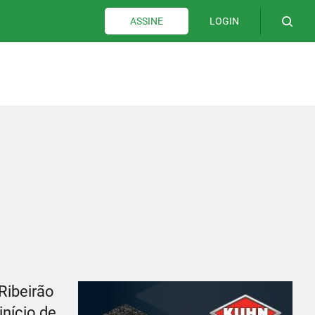
LOGIN
ASSINE
Ribeirão
início de