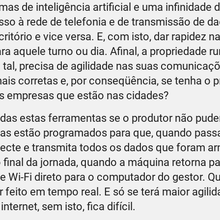
as de inteligência artificial e uma infinidade 
o à rede de telefonia e de transmissão de da
itório e vice versa. E, com isto, dar rapidez 
a aquele turno ou dia. Afinal, a propriedade ru
 tal, precisa de agilidade nas suas comunicaç
s corretas e, por conseqüência, se tenha o pr
as empresas que estão nas cidades?
as estas ferramentas se o produtor não puder 
as estão programados para que, quando pass
necte e transmita todos os dados que foram 
inal da jornada, quando a máquina retorna pa
e Wi-Fi direto para o computador do gestor. Q
r feito em tempo real. E só se terá maior agili
ernet, sem isto, fica difícil.