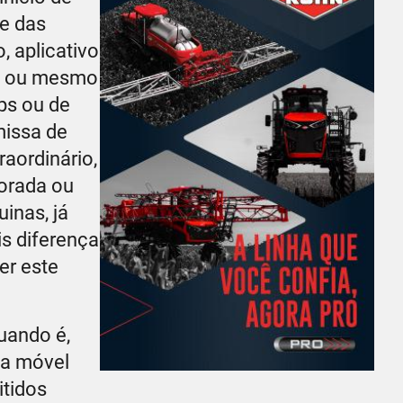
te das
 aplicativo
io ou mesmo
ps ou de
missa de
raordinário,
porada ou
inas, já
is diferença
er este
uando é,
ia móvel
itidos