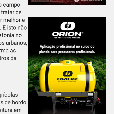
 no campo
tratar de
r melhor e
 E isto não
efonia no
os urbanos,
rma as
tros da
rícolas
s de bordo,
eitura em