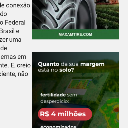
 de conexão
 do
o Federal
rasil e
azer uma
 de
odernas em
e. E, creio
iente, não