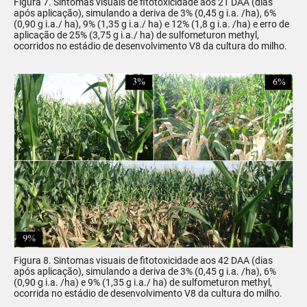
Figura 7. Sintomas visuais de fitotoxicidade aos 21 DAA (dias
após aplicação), simulando a deriva de 3% (0,45 g i.a. /ha), 6%
(0,90 g i.a./ ha), 9% (1,35 g i.a./ ha) e 12% (1,8 g i.a. /ha) e erro de
aplicação de 25% (3,75 g i.a./ ha) de sulfometuron methyl,
ocorridos no estádio de desenvolvimento V8 da cultura do milho.
Figura 8. Sintomas visuais de fitotoxicidade aos 42 DAA (dias
após aplicação), simulando a deriva de 3% (0,45 g i.a. /ha), 6%
(0,90 g i.a. /ha) e 9% (1,35 g i.a./ ha) de sulfometuron methyl,
ocorrida no estádio de desenvolvimento V8 da cultura do milho.