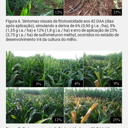
Figura 6. Sintomas visuais de fitotoxicidade aos 42 DAA (dias
após aplicação), simulando a deriva de 6% (0,90 g i.a. /ha), 9%
(1,35 g i.a./ ha) e 12% (1,8 g i.a./ ha) e erro de aplicação de 25%
(3,75 g i.a./ ha) de sulfometuron methyl, ocorridos no estádio de
desenvolvimento V4 da cultura do milho.