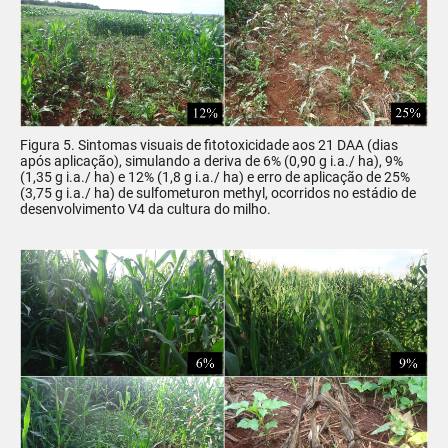
Figura 5. Sintomas visuais de fitotoxicidade aos 21 DAA (dias
após aplicação), simulando a deriva de 6% (0,90 g i.a./ ha), 9%
(1,35 g i.a./ ha) e 12% (1,8 g i.a./ ha) e erro de aplicação de 25%
(3,75 g i.a./ ha) de sulfometuron methyl, ocorridos no estádio de
desenvolvimento V4 da cultura do milho.