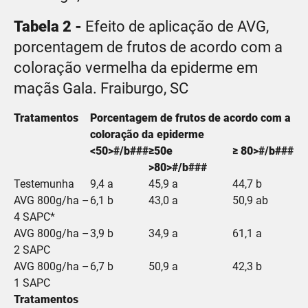
Tabela 2 -
Efeito de aplicação de AVG,
porcentagem de frutos de acordo com a
coloração vermelha da epiderme em
maçãs Gala. Fraiburgo, SC
Tratamentos
Porcentagem de frutos de acordo com a
coloração da epiderme
<50>#/b###
≥50e
≥ 80>#/b###
>80>#/b###
Testemunha
9,4 a
45,9 a
44,7 b
AVG 800g/ha –
6,1 b
43,0 a
50,9 ab
4 SAPC*
AVG 800g/ha –
3,9 b
34,9 a
61,1 a
2 SAPC
AVG 800g/ha –
6,7 b
50,9 a
42,3 b
1 SAPC
Tratamentos