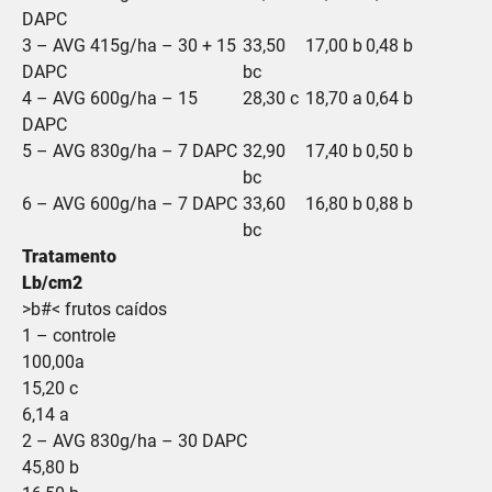
DAPC
3 – AVG 415g/ha – 30 + 15
33,50
17,00 b
0,48 b
DAPC
bc
4 – AVG 600g/ha – 15
28,30 c
18,70 a
0,64 b
DAPC
5 – AVG 830g/ha – 7 DAPC
32,90
17,40 b
0,50 b
bc
6 – AVG 600g/ha – 7 DAPC
33,60
16,80 b
0,88 b
bc
Tratamento
Lb/cm2
>b#< frutos caídos
1 – controle
100,00a
15,20 c
6,14 a
2 – AVG 830g/ha – 30 DAPC
45,80 b