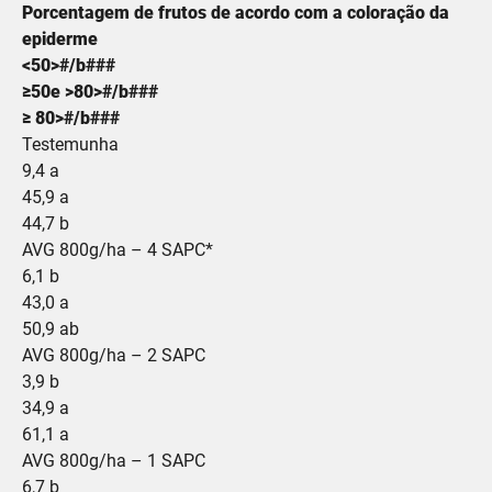
Porcentagem de frutos de acordo com a coloração da
epiderme
<50>#/b###
≥50e >80>#/b###
≥ 80>#/b###
Testemunha
9,4 a
45,9 a
44,7 b
AVG 800g/ha – 4 SAPC*
6,1 b
43,0 a
50,9 ab
AVG 800g/ha – 2 SAPC
3,9 b
34,9 a
61,1 a
AVG 800g/ha – 1 SAPC
6,7 b