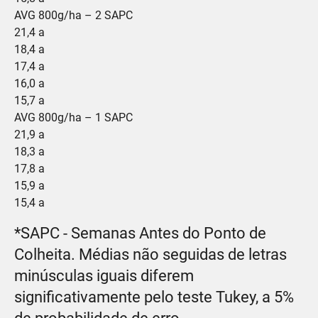
AVG 800g/ha – 2 SAPC
21,4 a
18,4 a
17,4 a
16,0 a
15,7 a
AVG 800g/ha – 1 SAPC
21,9 a
18,3 a
17,8 a
15,9 a
15,4 a
*SAPC - Semanas Antes do Ponto de
Colheita. Médias não seguidas de letras
minúsculas iguais diferem
significativamente pelo teste Tukey, a 5%