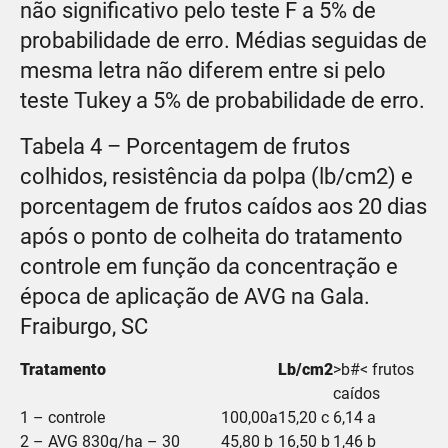
não significativo pelo teste F a 5% de
probabilidade de erro. Médias seguidas de
mesma letra não diferem entre si pelo
teste Tukey a 5% de probabilidade de erro.
Tabela 4 – Porcentagem de frutos
colhidos, resistência da polpa (lb/cm2) e
porcentagem de frutos caídos aos 20 dias
após o ponto de colheita do tratamento
controle em função da concentração e
época de aplicação de AVG na Gala.
Fraiburgo, SC
Tratamento
Lb/cm2
>b#< frutos
caídos
1 – controle
100,00a
15,20 c
6,14 a
2 – AVG 830g/ha – 30
45,80 b
16,50 b
1,46 b