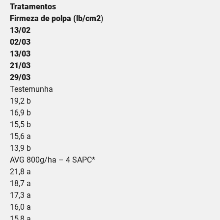
Tratamentos
Firmeza de polpa (lb/cm2
)
13/02
02/03
13/03
21/03
29/03
Testemunha
19,2 b
16,9 b
15,5 b
15,6 a
13,9 b
AVG 800g/ha – 4 SAPC*
21,8 a
18,7 a
17,3 a
16,0 a
15,8 a