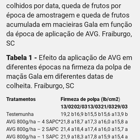
colhidos por data, queda de frutos por
época de amostragem e queda de frutos
acumulada em macieiras Gala em função
da época de aplicação de AVG. Fraiburgo,
SC
Tabela 1 -
Efeito da aplicação de AVG em
diferentes épocas na firmeza da polpa de
maçãs Gala em diferentes datas de
colheita. Fraiburgo, SC
Tratamentos
Firmeza de polpa (lb/cm2
)
13/02
02/03
13/03
21/03
29/03
Testemunha
19,2 b
16,9 b
15,5 b
15,6 a
13,9 b
AVG 800g/ha – 4 SAPC*
21,8 a
18,7 a
17,3 a
16,0 a
15,8 a
AVG 800g/ha – 2 SAPC
21,4 a
18,4 a
17,4 a
16,0 a
15,7 a
AVG 800g/ha – 1 SAPC
21,9 a
18,3 a
17,8 a
15,9 a
15,4 a