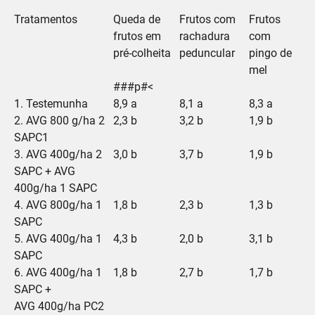
Tratamentos
Queda de
Frutos com
Frutos
frutos em
rachadura
com
pré-colheita
peduncular
pingo de
mel
###p#<
1. Testemunha
8,9 a
8,1 a
8,3 a
2. AVG 800 g/ha 2
2,3 b
3,2 b
1,9 b
SAPC1
3. AVG 400g/ha 2
3,0 b
3,7 b
1,9 b
SAPC + AVG
400g/ha 1 SAPC
4. AVG 800g/ha 1
1,8 b
2,3 b
1,3 b
SAPC
5. AVG 400g/ha 1
4,3 b
2,0 b
3,1 b
SAPC
6. AVG 400g/ha 1
1,8 b
2,7 b
1,7 b
SAPC +
AVG 400g/ha PC2