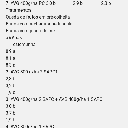
7. AVG 400g/ha PC
3,0 b
2,9 b
2,3 b
Tratamentos
Queda de frutos em pré-colheita
Frutos com rachadura peduncular
Frutos com pingo de mel
###p#<
1. Testemunha
8,9 a
8,1 a
8,3 a
2. AVG 800 g/ha 2 SAPC1
2,3 b
3,2 b
1,9 b
3. AVG 400g/ha 2 SAPC + AVG 400g/ha 1 SAPC
3,0 b
3,7 b
1,9 b
4. AVG 800g/ha 1 SAPC