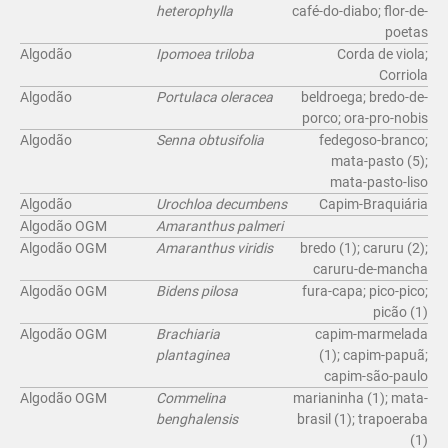
heterophylla
café-do-diabo; flor-de-
poetas
Algodão
Ipomoea triloba
Corda de viola;
Corriola
Algodão
Portulaca oleracea
beldroega; bredo-de-
porco; ora-pro-nobis
Algodão
Senna obtusifolia
fedegoso-branco;
mata-pasto (5);
mata-pasto-liso
Algodão
Urochloa decumbens
Capim-Braquiária
Algodão OGM
Amaranthus palmeri
Algodão OGM
Amaranthus viridis
bredo (1); caruru (2);
caruru-de-mancha
Algodão OGM
Bidens pilosa
fura-capa; pico-pico;
picão (1)
Algodão OGM
Brachiaria
capim-marmelada
plantaginea
(1); capim-papuã;
capim-são-paulo
Algodão OGM
Commelina
marianinha (1); mata-
benghalensis
brasil (1); trapoeraba
(1)