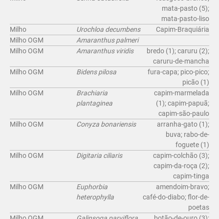
mata-pasto (5);
mata-pasto-liso
Milho
Urochloa decumbens
Capim-Braquiária
Milho OGM
Amaranthus palmeri
Milho OGM
Amaranthus viridis
bredo (1); caruru (2);
caruru-de-mancha
Milho OGM
Bidens pilosa
fura-capa; pico-pico;
picão (1)
Milho OGM
Brachiaria
capim-marmelada
plantaginea
(1); capim-papuã;
capim-são-paulo
Milho OGM
Conyza bonariensis
arranha-gato (1);
buva; rabo-de-
foguete (1)
Milho OGM
Digitaria ciliaris
capim-colchão (3);
capim-da-roça (2);
capim-tinga
Milho OGM
Euphorbia
amendoim-bravo;
heterophylla
café-do-diabo; flor-de-
poetas
Milho OGM
Galinsoga parviflora
botão-de-ouro (3);