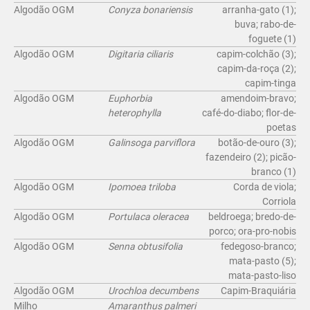
Algodão OGM
Conyza bonariensis
arranha-gato (1);
buva; rabo-de-
foguete (1)
Algodão OGM
Digitaria ciliaris
capim-colchão (3);
capim-da-roça (2);
capim-tinga
Algodão OGM
Euphorbia
amendoim-bravo;
heterophylla
café-do-diabo; flor-de-
poetas
Algodão OGM
Galinsoga parviflora
botão-de-ouro (3);
fazendeiro (2); picão-
branco (1)
Algodão OGM
Ipomoea triloba
Corda de viola;
Corriola
Algodão OGM
Portulaca oleracea
beldroega; bredo-de-
porco; ora-pro-nobis
Algodão OGM
Senna obtusifolia
fedegoso-branco;
mata-pasto (5);
mata-pasto-liso
Algodão OGM
Urochloa decumbens
Capim-Braquiária
Milho
Amaranthus palmeri