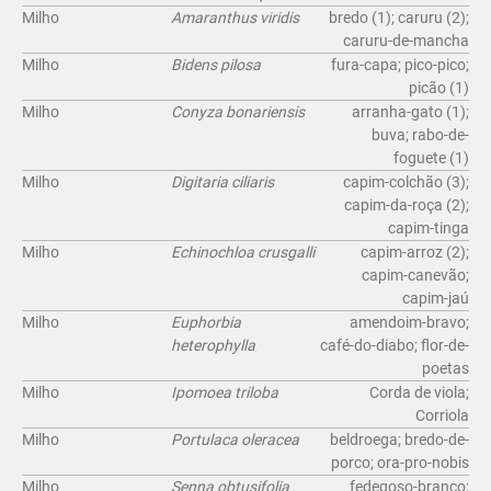
Milho
Amaranthus viridis
bredo (1); caruru (2);
caruru-de-mancha
Milho
Bidens pilosa
fura-capa; pico-pico;
picão (1)
Milho
Conyza bonariensis
arranha-gato (1);
buva; rabo-de-
foguete (1)
Milho
Digitaria ciliaris
capim-colchão (3);
capim-da-roça (2);
capim-tinga
Milho
Echinochloa crusgalli
capim-arroz (2);
capim-canevão;
capim-jaú
Milho
Euphorbia
amendoim-bravo;
heterophylla
café-do-diabo; flor-de-
poetas
Milho
Ipomoea triloba
Corda de viola;
Corriola
Milho
Portulaca oleracea
beldroega; bredo-de-
porco; ora-pro-nobis
Milho
Senna obtusifolia
fedegoso-branco;