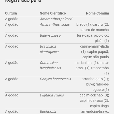
Registrado para
Cultura
Nome Científico
Nome Comum
Algodão
Amaranthus palmeri
Algodão
Amaranthus viridis
bredo (1); caruru (2);
caruru-de-mancha
Algodão
Bidens pilosa
fura-capa; pico-pico;
picão (1)
Algodão
Brachiaria
capim-marmelada
plantaginea
(1); capim-papuã;
capim-são-paulo
Algodão
Commelina
marianinha (1); mata-
benghalensis
brasil (1); trapoeraba
(1)
Algodão
Conyza bonariensis
arranha-gato (1);
buva; rabo-de-
foguete (1)
Algodão
Digitaria ciliaris
capim-colchão (3);
capim-da-roça (2);
capim-tinga
Algodão
Euphorbia
amendoim-bravo;