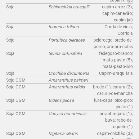
capim-tinga
Soja
Echinochloa crusgalli
capim-arroz (2);
capim-canevão;
capim-jaú
Soja
Ipomoea triloba
Corda de viola;
Corriola
Soja
Portulaca oleracea
beldroega; bredo-de-
porco; ora-pro-nobis
Soja
Senna obtusifolia
fedegoso-branco;
mata-pasto (5);
mata-pasto-liso
Soja
Urochloa decumbens
Capim-Braquiária
Soja OGM
Amaranthus palmeri
Soja OGM
Amaranthus viridis
bredo (1); caruru (2);
caruru-de-mancha
Soja OGM
Bidens pilosa
fura-capa; pico-pico;
picão (1)
Soja OGM
Conyza bonariensis
arranha-gato (1);
buva; rabo-de-
foguete (1)
Soja OGM
Digitaria ciliaris
capim-colchão (3);