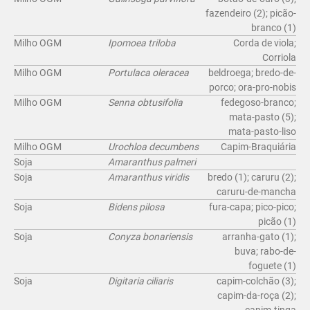
fazendeiro (2); picão-
branco (1)
Milho OGM
Ipomoea triloba
Corda de viola;
Corriola
Milho OGM
Portulaca oleracea
beldroega; bredo-de-
porco; ora-pro-nobis
Milho OGM
Senna obtusifolia
fedegoso-branco;
mata-pasto (5);
mata-pasto-liso
Milho OGM
Urochloa decumbens
Capim-Braquiária
Soja
Amaranthus palmeri
Soja
Amaranthus viridis
bredo (1); caruru (2);
caruru-de-mancha
Soja
Bidens pilosa
fura-capa; pico-pico;
picão (1)
Soja
Conyza bonariensis
arranha-gato (1);
buva; rabo-de-
foguete (1)
Soja
Digitaria ciliaris
capim-colchão (3);
capim-da-roça (2);