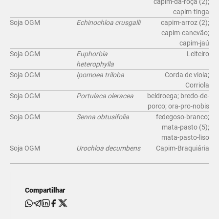
capim-da-roça (2);
capim-tinga
Soja OGM
Echinochloa crusgalli
capim-arroz (2);
capim-canevão;
capim-jaú
Soja OGM
Euphorbia
Leiteiro
heterophylla
Soja OGM
Ipomoea triloba
Corda de viola;
Corriola
Soja OGM
Portulaca oleracea
beldroega; bredo-de-
porco; ora-pro-nobis
Soja OGM
Senna obtusifolia
fedegoso-branco;
mata-pasto (5);
mata-pasto-liso
Soja OGM
Urochloa decumbens
Capim-Braquiária
Compartilhar