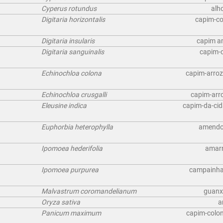
Cyperus rotundus
alh
Digitaria horizontalis
capim-co
Digitaria insularis
capim a
Digitaria sanguinalis
capim-c
Echinochloa colona
capim-arroz
Echinochloa crusgalli
capim-arro
Eleusine indica
capim-da-cid
Euphorbia heterophylla
amendoi
Ipomoea hederifolia
amarr
Ipomoea purpurea
campainha (
Malvastrum coromandelianum
guanx
Oryza sativa
a
Panicum maximum
capim-colon