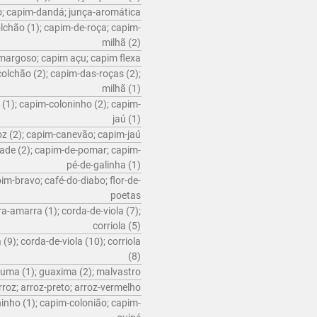
o; capim-dandá; junça-aromática
lchão (1); capim-de-roça; capim-
milhã (2)
margoso; capim açu; capim flexa
olchão (2); capim-das-roças (2);
milhã (1)
 (1); capim-coloninho (2); capim-
jaú (1)
z (2); capim-canevão; capim-jaú
ade (2); capim-de-pomar; capim-
pé-de-galinha (1)
m-bravo; café-do-diabo; flor-de-
poetas
a-amarra (1); corda-de-viola (7);
corriola (5)
9); corda-de-viola (10); corriola
(8)
uma (1); guaxima (2); malvastro
rroz; arroz-preto; arroz-vermelho
inho (1); capim-colonião; capim-