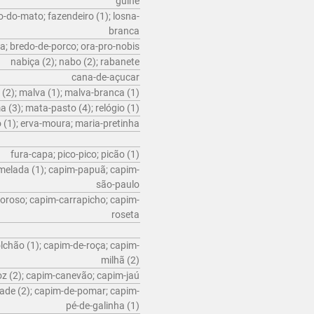
guiné
o-do-mato; fazendeiro (1); losna-
branca
a; bredo-de-porco; ora-pro-nobis
nabiça (2); nabo (2); rabanete
cana-de-açucar
2); malva (1); malva-branca (1)
(3); mata-pasto (4); relógio (1)
 (1); erva-moura; maria-pretinha
fura-capa; pico-pico; picão (1)
elada (1); capim-papuã; capim-
são-paulo
roso; capim-carrapicho; capim-
roseta
lchão (1); capim-de-roça; capim-
milhã (2)
z (2); capim-canevão; capim-jaú
ade (2); capim-de-pomar; capim-
pé-de-galinha (1)