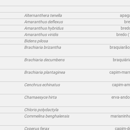
Alternanthera tenella
apaga
Amaranthus deflexus
bre
Amaranthus hybridus
bredo
Amaranthus viridis
bredo (
Bidens pilosa
Brachiaria brizantha
braquiarão;
Brachiaria decumbens
braquiári
Brachiaria plantaginea
capim-marm
Cenchrus echinatus
capim-amo
Chamaesyce hirta
erva-andor
Chloris polydactyla
Commelina benghalensis
marianinha
Cyperus ferax
capim-de