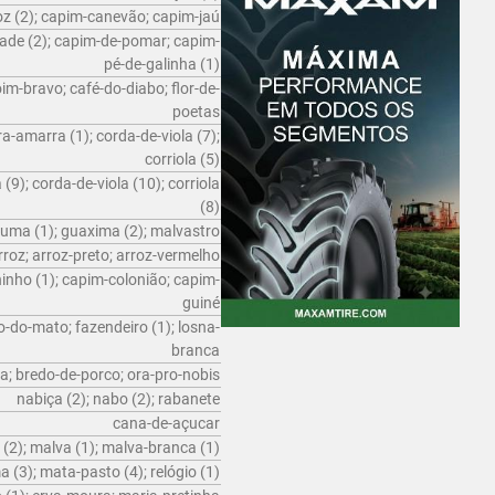
z (2); capim-canevão; capim-jaú
ade (2); capim-de-pomar; capim-
pé-de-galinha (1)
m-bravo; café-do-diabo; flor-de-
poetas
a-amarra (1); corda-de-viola (7);
corriola (5)
9); corda-de-viola (10); corriola
(8)
uma (1); guaxima (2); malvastro
rroz; arroz-preto; arroz-vermelho
inho (1); capim-colonião; capim-
guiné
o-do-mato; fazendeiro (1); losna-
branca
a; bredo-de-porco; ora-pro-nobis
nabiça (2); nabo (2); rabanete
cana-de-açucar
2); malva (1); malva-branca (1)
(3); mata-pasto (4); relógio (1)