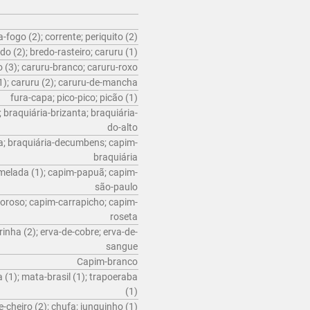
-fogo (2); corrente; periquito (2)
do (2); bredo-rasteiro; caruru (1)
 (3); caruru-branco; caruru-roxo
1); caruru (2); caruru-de-mancha
fura-capa; pico-pico; picão (1)
 braquiária-brizanta; braquiária-
do-alto
a; braquiária-decumbens; capim-
braquiária
elada (1); capim-papuã; capim-
são-paulo
roso; capim-carrapicho; capim-
roseta
inha (2); erva-de-cobre; erva-de-
sangue
Capim-branco
 (1); mata-brasil (1); trapoeraba
(1)
-cheiro (2); chufa; junquinho (1)