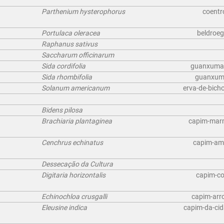
Parthenium hysterophorus
coentr
Portulaca oleracea
beldroeg
Raphanus sativus
Saccharum officinarum
Sida cordifolia
guanxuma (
Sida rhombifolia
guanxuma 
Solanum americanum
erva-de-bicho
Bidens pilosa
Brachiaria plantaginea
capim-marm
Cenchrus echinatus
capim-amo
Dessecação da Cultura
Digitaria horizontalis
capim-co
Echinochloa crusgalli
capim-arro
Eleusine indica
capim-da-cid