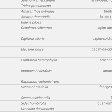
Solanum americanum
erva-de-bicho
Tridax procumbens
Amaranthus hybridus
bredo
Amaranthus viridis
bredo (
Bidens pilosa
Cenchrus echinatus
capim-amo
Digitaria ciliaris
capim-colchã
Eleusine indica
capim-da-cid
Euphorbia heterophylla
amendoi
Ipomoea hederifolia
amarr
Raphanus raphanistrum
Senna obtusifolia
fedegos
Senna occidentalis
Sida rhombifolia
guanxuma 
Urochloa decumbens