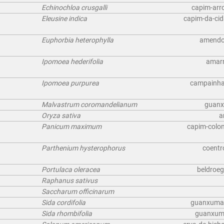
Echinochloa crusgalli
capim-arro
Eleusine indica
capim-da-cid
Euphorbia heterophylla
amendoi
Ipomoea hederifolia
amarr
Ipomoea purpurea
campainha (
Malvastrum coromandelianum
guanx
Oryza sativa
a
Panicum maximum
capim-colon
Parthenium hysterophorus
coentr
Portulaca oleracea
beldroeg
Raphanus sativus
Saccharum officinarum
Sida cordifolia
guanxuma (
Sida rhombifolia
guanxuma 