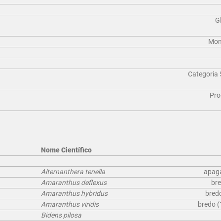
Gl
Mons
Categoria 
Pro
Nome Científico
Alternanthera tenella
apaga
Amaranthus deflexus
bre
Amaranthus hybridus
bredo
Amaranthus viridis
bredo (
Bidens pilosa