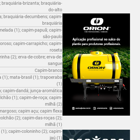
 braquiária-brizanta; braquiária-
do-alto
a; braquiária-decumbens; capim-
braquiária
elada (1); capim-papuã; capim-
são-paulo
roso; capim-carrapicho; capim-
roseta
inha (2); erva-de-cobre; erva-de-
sangue
Capim-branco
 (1); mata-brasil (1); trapoeraba
(1)
o; capim-dandá; junça-aromática
lchão (1); capim-de-roça; capim-
milhã (2)
margoso; capim açu; capim flexa
olchão (2); capim-das-roças (2);
milhã (1)
 (1); capim-coloninho (2); capim-
jaú (1)