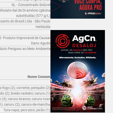
SL - Concentrado Solúvel
ifosato-Sal de Di-amônio (glicina
substituída) (577 g/L)
anto do Brasil Ltda - São Paulo
Herbicida
5  Produto Improvável de Causar
Dano Agudo
duto Perigoso ao Meio Ambiente
Nome Comum
-fogo (2); corrente; periquito (2)
do (2); bredo-rasteiro; caruru (1)
 (3); caruru-branco; caruru-roxo
1); caruru (2); caruru-de-mancha
fura-capa; pico-pico; picão (1)