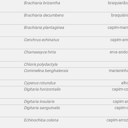
Brachiaria brizantha
braquiarão;
Brachiaria decumbens
braquiári
Brachiaria plantaginea
capim-marm
Cenchrus echinatus
capim-amo
Chamaesyce hirta
erva-andor
Chloris polydactyla
Commelina benghalensis
marianinha
Cyperus rotundus
alh
Digitaria horizontalis
capim-co
Digitaria insularis
capim a
Digitaria sanguinalis
capim-c
Echinochloa colona
capim-arroz