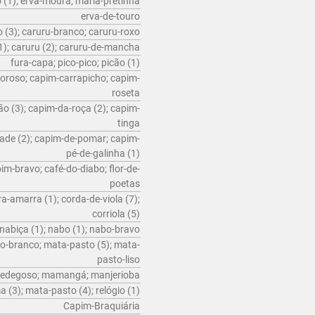
 (1); erva-moura; maria-pretinha
erva-de-touro
 (3); caruru-branco; caruru-roxo
1); caruru (2); caruru-de-mancha
fura-capa; pico-pico; picão (1)
roso; capim-carrapicho; capim-
roseta
o (3); capim-da-roça (2); capim-
tinga
ade (2); capim-de-pomar; capim-
pé-de-galinha (1)
m-bravo; café-do-diabo; flor-de-
poetas
a-amarra (1); corda-de-viola (7);
corriola (5)
nabiça (1); nabo (1); nabo-bravo
o-branco; mata-pasto (5); mata-
pasto-liso
fedegoso; mamangá; manjerioba
(3); mata-pasto (4); relógio (1)
Capim-Braquiária