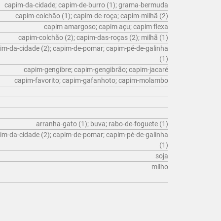
capim-da-cidade; capim-de-burro (1); grama-bermuda
capim-colchão (1); capim-de-roça; capim-milhã (2)
capim amargoso; capim açu; capim flexa
capim-colchão (2); capim-das-roças (2); milhã (1)
im-da-cidade (2); capim-de-pomar; capim-pé-de-galinha
(1)
capim-gengibre; capim-gengibrão; capim-jacaré
capim-favorito; capim-gafanhoto; capim-molambo
arranha-gato (1); buva; rabo-de-foguete (1)
im-da-cidade (2); capim-de-pomar; capim-pé-de-galinha
(1)
soja
milho