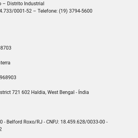
 Distrito Industrial

4.733/0001-52 – Telefone: (19) 3794-5600

8703

erra

968903

rict 721 602 Haldia, West Bengal - Índia

 - Belford Roxo/RJ - CNPJ: 18.459.628/0033-00 -


