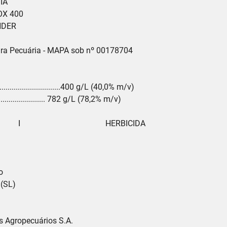
MIA

ASULOX 400

THUNDER

cultura Pecuária - MAPA sob nº 00178704

.........................400 g/L (40,0% m/v)

.......................... 782 g/L (78,2% m/v)

           I                                          HERBICIDA



SL)

 Agropecuários S.A.
