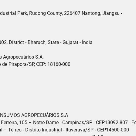
ustrial Park, Rudong County, 226407 Nantong, Jiangsu -

, District - Bharuch, State - Gujarat - Índia

 Agropecuários S.A.

o de Pirapora/SP, CEP: 18160-000

 INSUMOS AGROPECUÁRIOS S.A

Ferreira, 105 – Notre Dame - Campinas/SP - CEP13092-807 - Fon
 – Térreo - Distrito Industrial - Ituverava/SP - CEP14500-000
