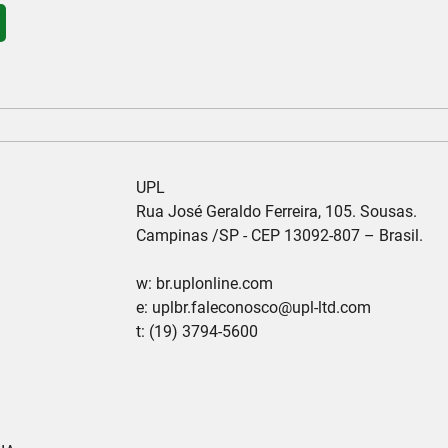
                                     UPL

                                                Rua José Geraldo Ferreira, 105. Sousas.

                                                 Campinas /SP - CEP 13092-807 – Brasil.

                                          w: br.uplonline.com

                                               e: uplbr.faleconosco@upl-ltd.com

                                         t: (19) 3794-5600
