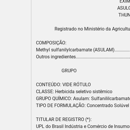
                                                                        EXI
                                                                      
                                                                       
                Registrado no Ministério da Agri
COMPOSIÇÃO:

Methyl sulfanilylcarbamate (ASULAM)..................
Outros ingredientes...........................................
                      GRUPO                                            
CONTEÚDO: VIDE RÓTULO

CLASSE: Herbicida seletivo sistêmico

GRUPO QUÍMICO: Asulam: Sulfanililcarbamato
TIPO DE FORMULAÇÃO: Concentrado Solúvel (
TITULAR DE REGISTRO (*):

UPL do Brasil Indústria e Comércio de Insumos