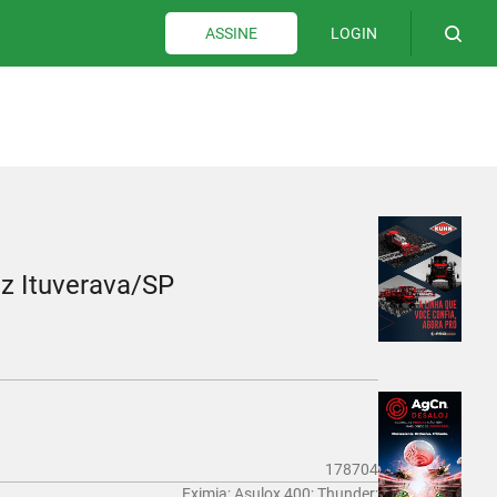
LOGIN
ASSINE
iz Ituverava/SP
178704
Eximia; Asulox 400; Thunder;