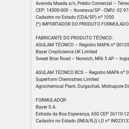
Avenida Maeda s/n, Prédio Comercial – Térreo –
CEP: 14500-000 – Ituverava/SP - CNPJ: 02.97
Cadastro no Estado (CDA/SP) nº 1050

(*) IMPORTADOR DO PRODUTO FORMULADO

FABRICANTE DO PRODUTO TÉCNICO:

ASULAM TÉCNICO – Registro MAPA nº 00120
Bayer CropScience UK Limited

Sweet Briar Road – Norwich, NR6 5 AP – Inglat
ASULAM TÉCNICO BCS – Registro MAPA nº 0
Superform Chemistries Limited

Agrochemical Plant, Durgachak, Midnapore Dist
FORMULADOR:

Bayer S.A.

Estrada da Boa Esperança, 650 CEP 26110-120
Cadastro no Estado (INEA/RJ) LO nº IN023132