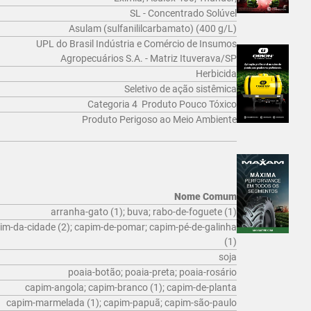
SL - Concentrado Solúvel
Asulam (sulfanililcarbamato) (400 g/L)
UPL do Brasil Indústria e Comércio de Insumos
Agropecuários S.A. - Matriz Ituverava/SP
Herbicida
Seletivo de ação sistêmica
Categoria 4  Produto Pouco Tóxico
Produto Perigoso ao Meio Ambiente
Nome Comum
arranha-gato (1); buva; rabo-de-foguete (1)
im-da-cidade (2); capim-de-pomar; capim-pé-de-galinha
(1)
soja
poaia-botão; poaia-preta; poaia-rosário
capim-angola; capim-branco (1); capim-de-planta
capim-marmelada (1); capim-papuã; capim-são-paulo