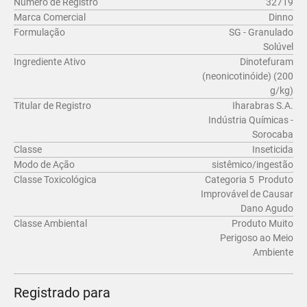
Número de Registro
32719
Marca Comercial
Dinno
Formulação
SG - Granulado
Solúvel
Ingrediente Ativo
Dinotefuram
(neonicotinóide) (200
g/kg)
Titular de Registro
Iharabras S.A.
Indústria Químicas -
Sorocaba
Classe
Inseticida
Modo de Ação
sistêmico/ingestão
Classe Toxicológica
Categoria 5  Produto
Improvável de Causar
Dano Agudo
Classe Ambiental
Produto Muito
Perigoso ao Meio
Ambiente
Registrado para