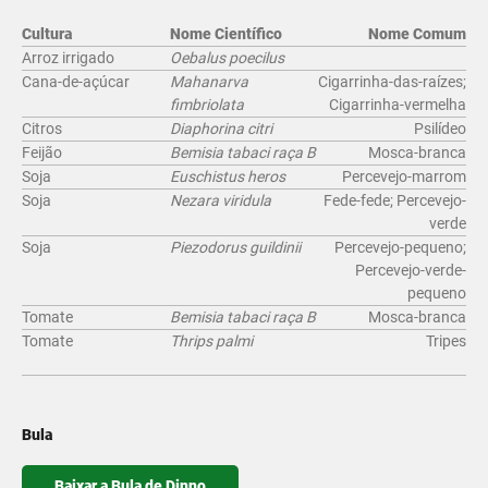
Cultura
Nome Científico
Nome Comum
Arroz irrigado
Oebalus poecilus
Cana-de-açúcar
Mahanarva
Cigarrinha-das-raízes;
fimbriolata
Cigarrinha-vermelha
Citros
Diaphorina citri
Psilídeo
Feijão
Bemisia tabaci raça B
Mosca-branca
Soja
Euschistus heros
Percevejo-marrom
Soja
Nezara viridula
Fede-fede; Percevejo-
verde
Soja
Piezodorus guildinii
Percevejo-pequeno;
Percevejo-verde-
pequeno
Tomate
Bemisia tabaci raça B
Mosca-branca
Tomate
Thrips palmi
Tripes
Bula
Baixar a Bula de Dinno