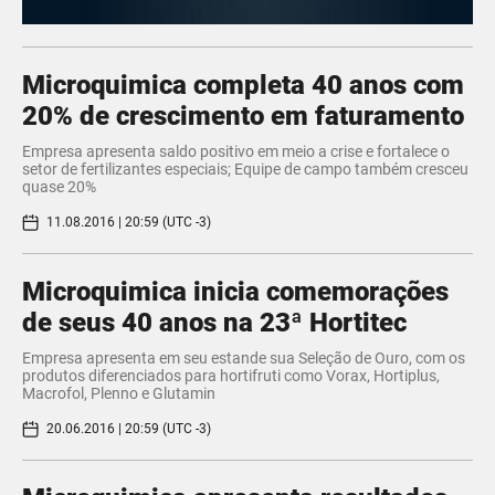
​Microquimica completa 40 anos com
20% de crescimento em faturamento
Empresa apresenta saldo positivo em meio a crise e fortalece o
setor de fertilizantes especiais; Equipe de campo também cresceu
quase 20%
11.08.2016 | 20:59 (UTC -3)
​Microquimica inicia comemorações
de seus 40 anos na 23ª Hortitec
Empresa apresenta em seu estande sua Seleção de Ouro, com os
produtos diferenciados para hortifruti como Vorax, Hortiplus,
Macrofol, Plenno e Glutamin
20.06.2016 | 20:59 (UTC -3)