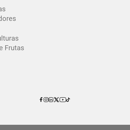
as
dores
lturas
e Frutas