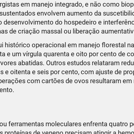
rgistas em manejo integrado, e não como biop
 sustentados envolvem aumento da suscetibili
o desenvolvimento do hospedeiro e interferên
as de criação massal ou liberação aumentativ
i histórico operacional em manejo florestal na
 e um vírgula quarenta e oito por cento de co
vores abatidas. Outros estudos relataram red
is e oitenta e seis por cento, com ajuste de pr
liberações com cartões de ovos resultaram em
cento.
ou ferramentas moleculares enfrenta quatro 
as proteínas de veneno precisam atingir a hem