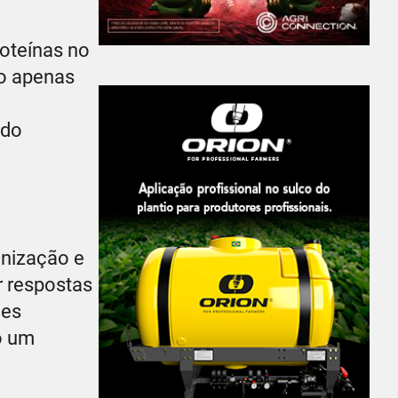
roteínas no
o apenas
 do
anização e
r respostas
ões
o um