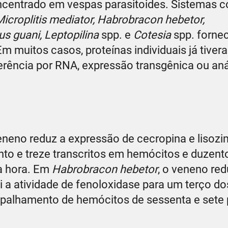
centrado em vespas parasitoides. Sistemas 
icroplitis mediator, Habrobracon hebetor,
 guani, Leptopilina
spp. e
Cotesia
spp. forne
m muitos casos, proteínas individuais já tive
ferência por RNA, expressão transgênica ou aná
veneno reduz a expressão de cecropina e lisoz
nto e treze transcritos em hemócitos e duzento
a hora. Em
Habrobracon hebetor
, o veneno red
 a atividade de fenoloxidase para um terço do
spalhamento de hemócitos de sessenta e sete 