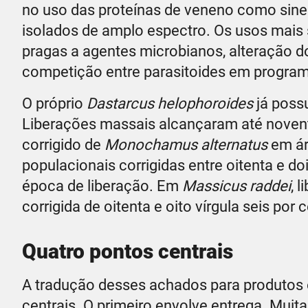
no uso das proteínas de veneno como sine
isolados de amplo espectro. Os usos mais
pragas a agentes microbianos, alteração d
competição entre parasitoides em program
O próprio
Dastarcus helophoroides
já possu
Liberações massais alcançaram até noventa
corrigido de
Monochamus alternatus
em ár
populacionais corrigidas entre oitenta e do
época de liberação. Em
Massicus raddei
, 
corrigida de oitenta e oito vírgula seis por 
Quatro pontos centrais
A tradução desses achados para produtos 
centrais. O primeiro envolve entrega. Muit