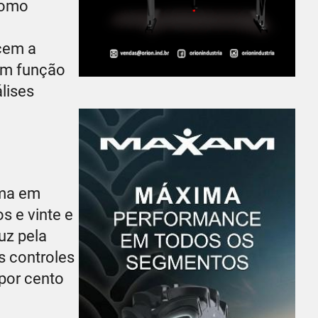
como
cem a
ram função
lises
ima em
s e vinte e
uz pela
s controles
por cento