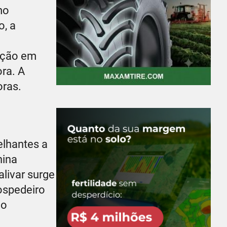
mo
o, a
bição em
ora. A
oras.
elhantes a
nina
alivar surge
ospedeiro
ão