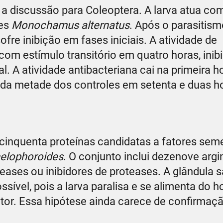
a discussão para Coleoptera. A larva atua co
les
Monochamus alternatus
. Após o parasitism
re inibição em fases iniciais. A atividade de
com estímulo transitório em quatro horas, ini
l. A atividade antibacteriana cai na primeira h
 da metade dos controles em setenta e duas h
m cinquenta proteínas candidatas a fatores sem
helophoroides
. O conjunto inclui dezenove argi
eases ou inibidores de proteases. A glândula s
ível, pois a larva paralisa e se alimenta do h
itor. Essa hipótese ainda carece de confirmaç