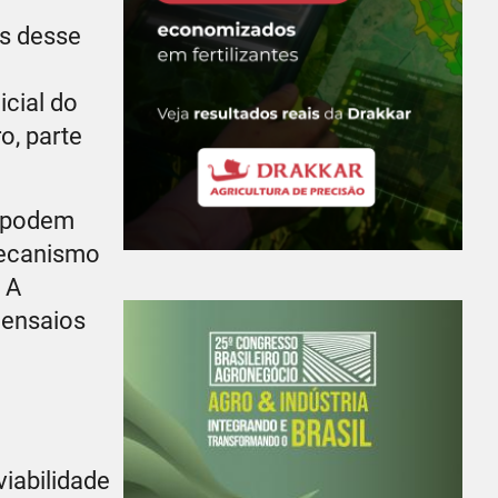
as desse
icial do
o, parte
s podem
mecanismo
 A
 ensaios
viabilidade