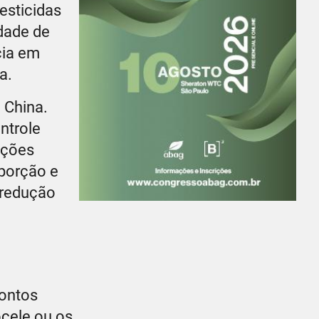
esticidas
dade de
cia em
a.
 China.
ntrole
uções
oporção e
 redução
pontos
ocele ou os