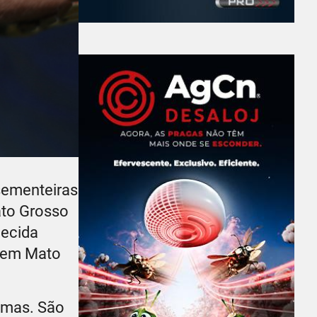
sementeiras
ato Grosso
hecida
m em Mato
emas. São