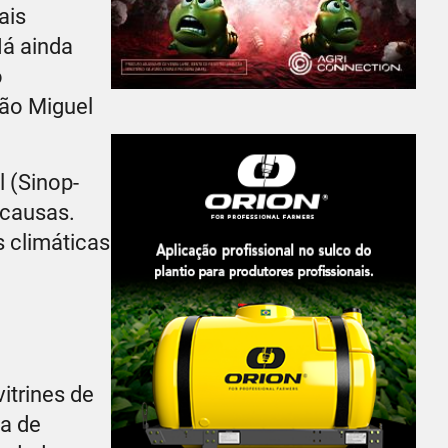
ais
Há ainda
o
São Miguel
 (Sinop-
 causas.
 climáticas
itrines de
ta de