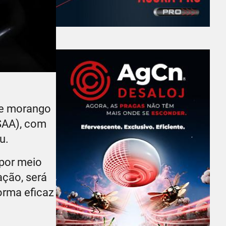
de morango
(SAA), com
u.
 por meio
ação, será
forma eficaz