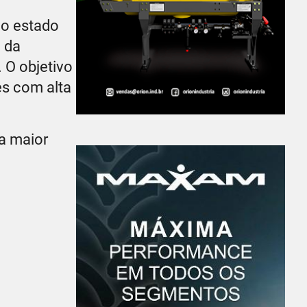
no estado
 da
 O objetivo
es com alta
 a maior