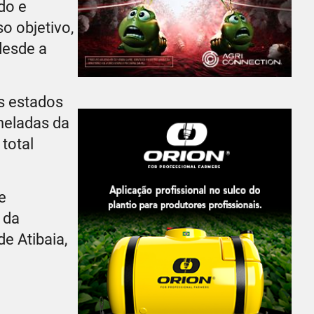
do e
o objetivo,
desde a
s estados
neladas da
total
e
 da
e Atibaia,