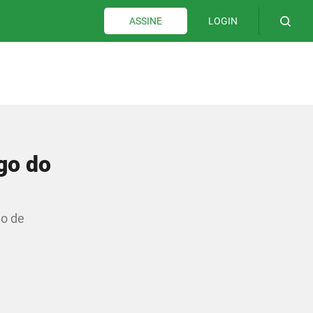
LOGIN
ASSINE
go do
do de