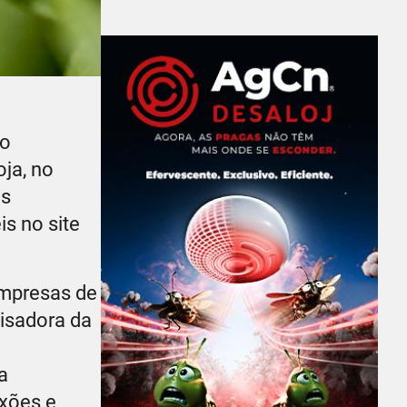
ao
oja, no
as
s no site
 empresas de
uisadora da
a
exões e