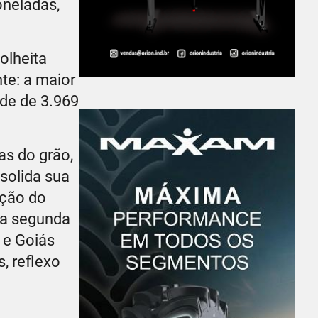
oneladas,
olheita
te: a maior
ade de 3.969
as do grão,
solida sua
ição do
 a segunda
 e Goiás
, reflexo