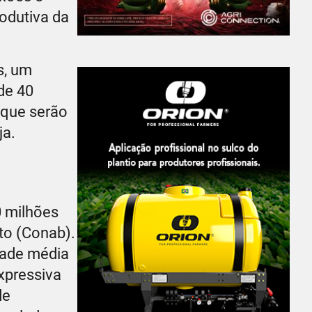
rodutiva da
s, um
de 40
 que serão
ja.
0 milhões
to (Conab).
idade média
xpressiva
de